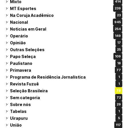
Mixto
414
MT Esportes
239
Na Coruja Acadêmico
23
Nacional
945
Noticias em Geral
254
Operário
149
Opinião
17
Outras Seleções
25
Papo Seleça
109
Paulistano
18
Primavera
77
Programa de Residência Jornalística
1
Revista Fuzuê
1
Seleção Brasileira
78
Sem categoria
72
Sobre nós
29
Tabelas
1
Uirapuru
5
União
117