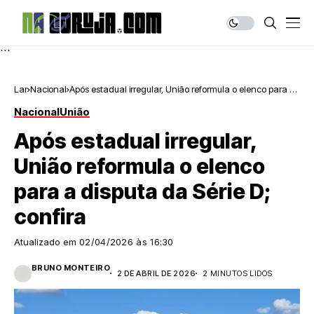
```
Lar
Nacional
Após estadual irregular, União reformula o elenco para a
disputa da Série D; confira
Nacional
União
Após estadual irregular,
União reformula o elenco
para a disputa da Série D;
confira
Atualizado em
02/04/2026 às 16:30
BRUNO MONTEIRO
2 DE ABRIL DE 2026
2 MINUTOS LIDOS