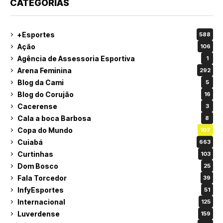
CATEGORIAS
+Esportes
588
Ação
106
Agência de Assessoria Esportiva
1
Arena Feminina
292
Blog da Cami
5
Blog do Corujão
16
Cacerense
3
Cala a boca Barbosa
8
Copa do Mundo
107
Cuiabá
663
Curtinhas
103
Dom Bosco
25
Fala Torcedor
39
InfyEsportes
51
Internacional
125
Luverdense
159