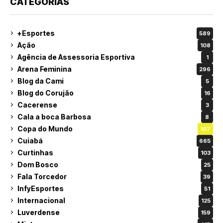
CATEGORIAS
+Esportes
589
Ação
108
Agência de Assessoria Esportiva
1
Arena Feminina
296
Blog da Cami
5
Blog do Corujão
16
Cacerense
3
Cala a boca Barbosa
8
Copa do Mundo
107
Cuiabá
665
Curtinhas
103
Dom Bosco
25
Fala Torcedor
39
InfyEsportes
51
Internacional
125
Luverdense
159