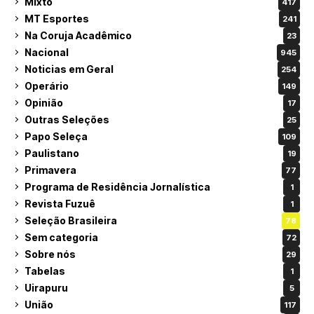
Mixto
417
MT Esportes
241
Na Coruja Acadêmico
23
Nacional
945
Noticias em Geral
254
Operário
149
Opinião
17
Outras Seleções
25
Papo Seleça
109
Paulistano
19
Primavera
77
Programa de Residência Jornalística
1
Revista Fuzuê
1
Seleção Brasileira
78
Sem categoria
72
Sobre nós
29
Tabelas
1
Uirapuru
5
União
117