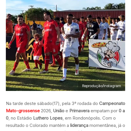
Reprodução/Instagram
Na tarde deste sábado(17), pela 3ª rodada do
Campeonato
Mato-grossense
2026,
União
e
Primavera
empatam por
0 a
0
, no Estádio
Luthero Lopes
, em Rondonópolis. Com o
resultado o Colorado mantém a
liderança
momentânea, já o