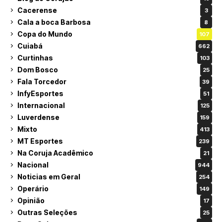
Cacerense
3
Cala a boca Barbosa
8
Copa do Mundo
107
Cuiabá
662
Curtinhas
103
Dom Bosco
25
Fala Torcedor
39
InfyEsportes
51
Internacional
125
Luverdense
159
Mixto
413
MT Esportes
239
Na Coruja Acadêmico
21
Nacional
944
Noticias em Geral
254
Operário
149
Opinião
17
Outras Seleções
25