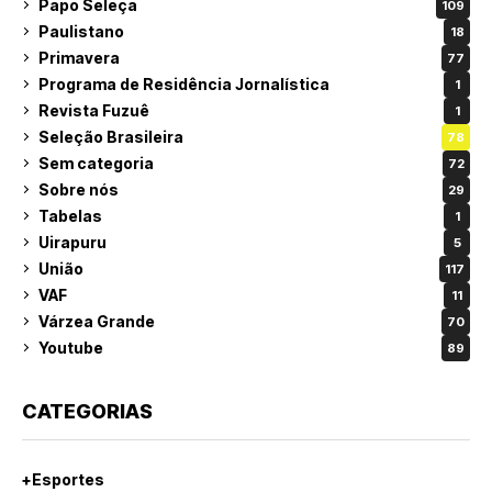
Papo Seleça
109
Paulistano
18
Primavera
77
Programa de Residência Jornalística
1
Revista Fuzuê
1
Seleção Brasileira
78
Sem categoria
72
Sobre nós
29
Tabelas
1
Uirapuru
5
União
117
VAF
11
Várzea Grande
70
Youtube
89
CATEGORIAS
+Esportes