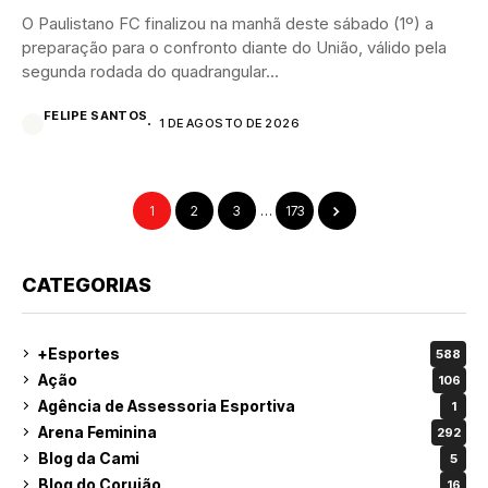
O Paulistano FC finalizou na manhã deste sábado (1º) a
preparação para o confronto diante do União, válido pela
segunda rodada do quadrangular...
FELIPE SANTOS
1 DE AGOSTO DE 2026
1
2
3
…
173
CATEGORIAS
+Esportes
588
Ação
106
Agência de Assessoria Esportiva
1
Arena Feminina
292
Blog da Cami
5
Blog do Corujão
16