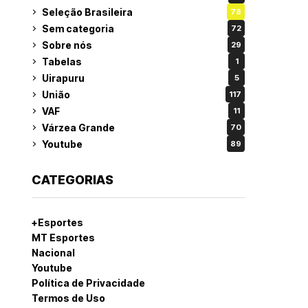
Seleção Brasileira
78
Sem categoria
72
Sobre nós
29
Tabelas
1
Uirapuru
5
União
117
VAF
11
Várzea Grande
70
Youtube
89
CATEGORIAS
+Esportes
MT Esportes
Nacional
Youtube
Política de Privacidade
Termos de Uso