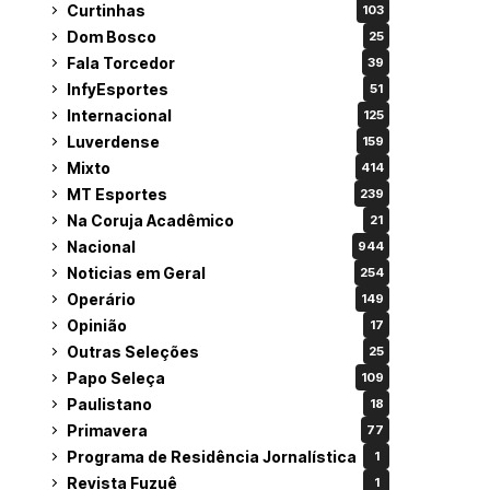
Curtinhas
103
Dom Bosco
25
Fala Torcedor
39
InfyEsportes
51
Internacional
125
Luverdense
159
Mixto
414
MT Esportes
239
Na Coruja Acadêmico
21
Nacional
944
Noticias em Geral
254
Operário
149
Opinião
17
Outras Seleções
25
Papo Seleça
109
Paulistano
18
Primavera
77
Programa de Residência Jornalística
1
Revista Fuzuê
1