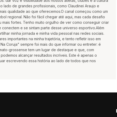
: dar voz e visibilidade aos nossos atletas, clubes e à cultura
ao lado de grandes profissionais, como Claudinei Araujo e
 mais qualidade ao que oferecemos.O canal começou como um
bol regional. Não foi fácil chegar até aqui, mas cada desafio
u mais fortes. Tenho muito orgulho de ver como conseguir criar
 conectem e se sintam parte desse universo esportivo.Além
tilhar minha jornada e minha vida pessoal nas redes sociais.
res importantes na minha trajetória, e tento refletir isso em
Na Coruja" sempre foi mais do que informar ou entreter: é
l mato-grossense tem um lugar de destaque e que, com
podemos alcançar resultados incríveis. Este é apenas o
uar escrevendo essa história ao lado de todos que nos