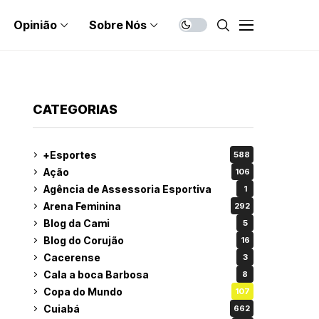
Opinião
Sobre Nós
CATEGORIAS
+Esportes
588
Ação
106
Agência de Assessoria Esportiva
1
Arena Feminina
292
Blog da Cami
5
Blog do Corujão
16
Cacerense
3
Cala a boca Barbosa
8
Copa do Mundo
107
Cuiabá
662