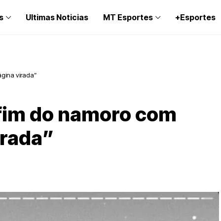
s
Ultimas Noticias
MT Esportes
+Esportes
Página virada”
 fim do namoro com
irada”