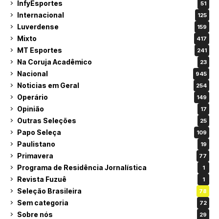
InfyEsportes
51
Internacional
125
Luverdense
159
Mixto
417
MT Esportes
241
Na Coruja Acadêmico
23
Nacional
945
Noticias em Geral
254
Operário
149
Opinião
17
Outras Seleções
25
Papo Seleça
109
Paulistano
19
Primavera
77
Programa de Residência Jornalística
1
Revista Fuzuê
1
Seleção Brasileira
78
Sem categoria
72
Sobre nós
29