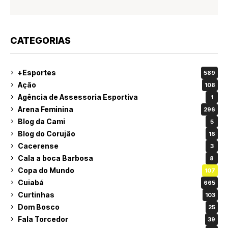
CATEGORIAS
+Esportes
589
Ação
108
Agência de Assessoria Esportiva
1
Arena Feminina
296
Blog da Cami
5
Blog do Corujão
16
Cacerense
3
Cala a boca Barbosa
8
Copa do Mundo
107
Cuiabá
665
Curtinhas
103
Dom Bosco
25
Fala Torcedor
39