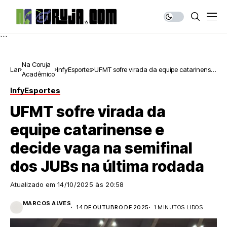
```
Na Coruja
Lar
InfyEsportes
UFMT sofre virada da equipe catarinense
Acadêmico
e decide vaga na semifinal dos JUBs na
última rodada
InfyEsportes
UFMT sofre virada da
equipe catarinense e
decide vaga na semifinal
dos JUBs na última rodada
Atualizado em
14/10/2025 às 20:58
MARCOS ALVES
14 DE OUTUBRO DE 2025
1 MINUTOS LIDOS