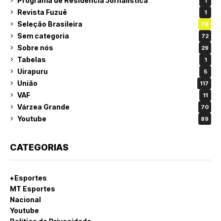
Programa de Residência Jornalística
1
Revista Fuzuê
1
Seleção Brasileira
78
Sem categoria
72
Sobre nós
29
Tabelas
1
Uirapuru
5
União
117
VAF
11
Várzea Grande
70
Youtube
89
CATEGORIAS
+Esportes
MT Esportes
Nacional
Youtube