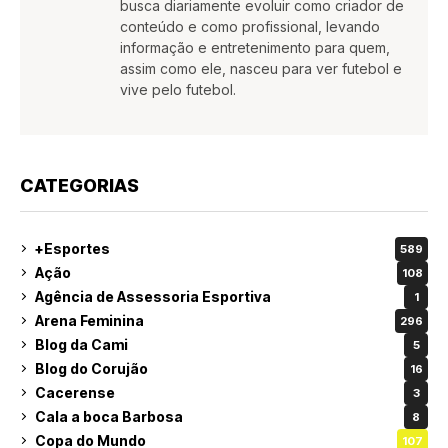
busca diariamente evoluir como criador de
conteúdo e como profissional, levando
informação e entretenimento para quem,
assim como ele, nasceu para ver futebol e
vive pelo futebol.
CATEGORIAS
+Esportes
589
Ação
108
Agência de Assessoria Esportiva
1
Arena Feminina
296
Blog da Cami
5
Blog do Corujão
16
Cacerense
3
Cala a boca Barbosa
8
Copa do Mundo
107