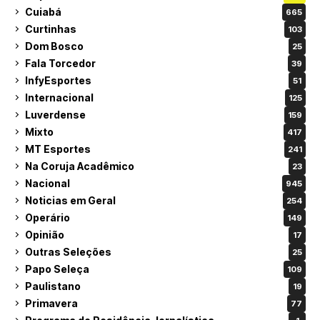
Cuiabá
665
Curtinhas
103
Dom Bosco
25
Fala Torcedor
39
InfyEsportes
51
Internacional
125
Luverdense
159
Mixto
417
MT Esportes
241
Na Coruja Acadêmico
23
Nacional
945
Noticias em Geral
254
Operário
149
Opinião
17
Outras Seleções
25
Papo Seleça
109
Paulistano
19
Primavera
77