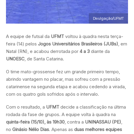
Divulgação/UFMT
A equipe de futsal da
UFMT
voltou à quadra nesta terça-
feira (14) pelos
Jogos Universitários Brasileiros (JUBs)
, em
Natal (RN), e acabou derrotada por
4 a 3
diante da
UNOESC
, de Santa Catarina.
O time mato-grossense fez um grande primeiro tempo,
abrindo vantagem no placar, mas sofreu com a pressão
catarinense na segunda etapa e acabou cedendo a virada,
com os quatro gols sofridos após o intervalo.
Com o resultado, a
UFMT
decide a classificação na última
rodada da fase de grupos. A equipe volta à quadra na
quinta-feira (15/10), às 19h30
, contra a
UNINASSAU (PE)
,
no
Ginásio Nélio Dias
. Apenas as
duas melhores equipes