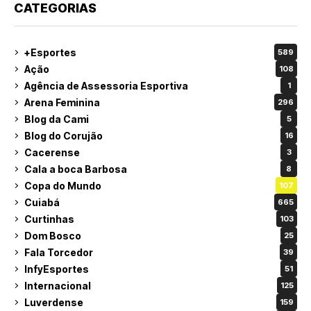
CATEGORIAS
+Esportes
589
Ação
108
Agência de Assessoria Esportiva
1
Arena Feminina
296
Blog da Cami
5
Blog do Corujão
16
Cacerense
3
Cala a boca Barbosa
8
Copa do Mundo
107
Cuiabá
665
Curtinhas
103
Dom Bosco
25
Fala Torcedor
39
InfyEsportes
51
Internacional
125
Luverdense
159