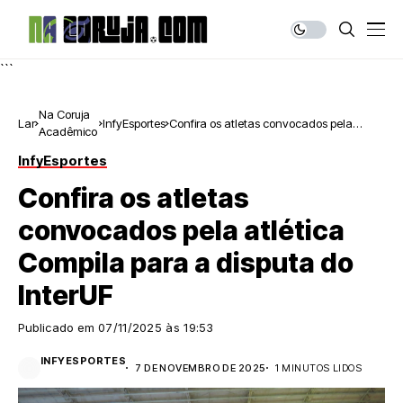
```
Na Coruja
Lar
InfyEsportes
Confira os atletas convocados pela
Acadêmico
atlética Compila para a disputa do
InterUF
InfyEsportes
Confira os atletas
convocados pela atlética
Compila para a disputa do
InterUF
Publicado em
07/11/2025 às 19:53
INFYESPORTES
7 DE NOVEMBRO DE 2025
1 MINUTOS LIDOS