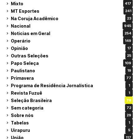
Mixto
417
MT Esportes
241
Na Coruja Acadêmico
23
Nacional
945
Noticias em Geral
254
Operário
149
Opinião
17
Outras Seleções
25
Papo Seleça
109
Paulistano
19
Primavera
77
Programa de Residência Jornalística
1
Revista Fuzuê
1
Seleção Brasileira
78
Sem categoria
72
Sobre nós
29
Tabelas
1
Uirapuru
5
União
117