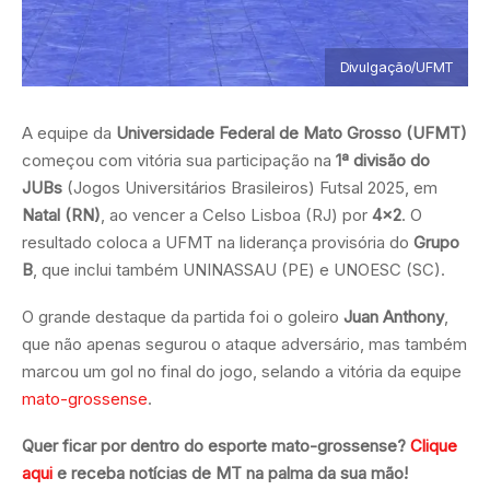
Divulgação/UFMT
A equipe da
Universidade Federal de Mato Grosso (UFMT)
começou com vitória sua participação na
1ª divisão do
JUBs
(Jogos Universitários Brasileiros) Futsal 2025, em
Natal (RN)
, ao vencer a Celso Lisboa (RJ) por
4×2
. O
resultado coloca a UFMT na liderança provisória do
Grupo
B
, que inclui também UNINASSAU (PE) e UNOESC (SC).
O grande destaque da partida foi o goleiro
Juan Anthony
,
que não apenas segurou o ataque adversário, mas também
marcou um gol no final do jogo, selando a vitória da equipe
mato-grossense
.
Quer ficar por dentro do esporte mato-grossense?
Clique
aqui
e receba notícias de MT na palma da sua mão!