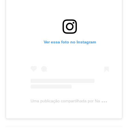
Ver essa foto no Instagram
U
ma publicação compartilhada por Na Coruja (@canalnacoruja)