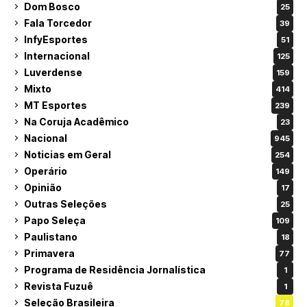
Dom Bosco
25
Fala Torcedor
39
InfyEsportes
51
Internacional
125
Luverdense
159
Mixto
414
MT Esportes
239
Na Coruja Acadêmico
23
Nacional
945
Noticias em Geral
254
Operário
149
Opinião
17
Outras Seleções
25
Papo Seleça
109
Paulistano
18
Primavera
77
Programa de Residência Jornalística
1
Revista Fuzuê
1
Seleção Brasileira
78