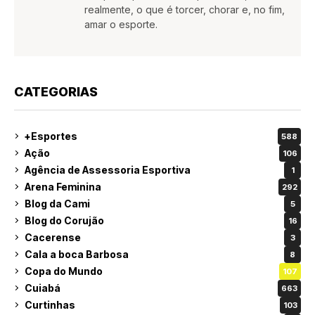
realmente, o que é torcer, chorar e, no fim,
amar o esporte.
CATEGORIAS
+Esportes
588
Ação
106
Agência de Assessoria Esportiva
1
Arena Feminina
292
Blog da Cami
5
Blog do Corujão
16
Cacerense
3
Cala a boca Barbosa
8
Copa do Mundo
107
Cuiabá
663
Curtinhas
103