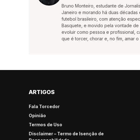
Bruno Monteiro, estudante de Jornali
Janeiro e morando há duas décadas e
futebol brasileiro, com atenção espec
Basquete, e movido pela vontade de c
evoluir como pessoa e profissional,
que é torcer, chorar e, no fim, amar o
ARTIGOS
Fala Torcedor
Opinião
Termos de Uso
Disclaimer – Termo de Isenção de