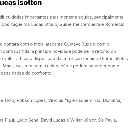
ucas Isotton
 dificuldades importantes para montar a equipe, principalmente
s dos zagueiros Lucas Straub, Guilherme Cerqueira e Romércio,
o contará com o meia-atacante Gustavo Xuxa e com o
contrapartida, a principal novidade pode ser o retorno do
 voltar a ficar à disposição da comissão técnica. Outros atletas
Di Maria, viajaram com a delegação e podem aparecer como
necessidades do confronto.
e Índio; Robson Lopes, Vinicius Yuji e Esquerdinha; Dionathã,
as Piauí; Lúcio Sena, David Lucas e Willian Júnior; De Paula,