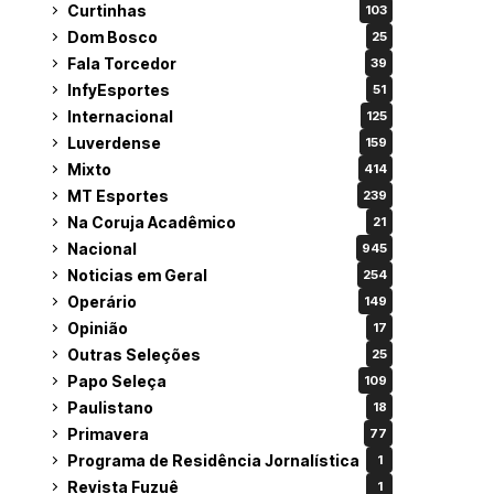
Curtinhas
103
Dom Bosco
25
Fala Torcedor
39
InfyEsportes
51
Internacional
125
Luverdense
159
Mixto
414
MT Esportes
239
Na Coruja Acadêmico
21
Nacional
945
Noticias em Geral
254
Operário
149
Opinião
17
Outras Seleções
25
Papo Seleça
109
Paulistano
18
Primavera
77
Programa de Residência Jornalística
1
Revista Fuzuê
1