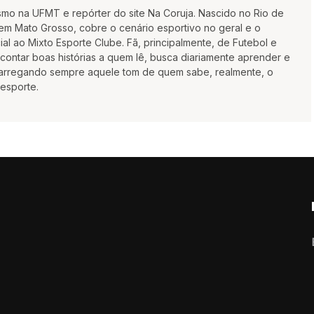
smo na UFMT e repórter do site Na Coruja. Nascido no Rio de
m Mato Grosso, cobre o cenário esportivo no geral e o
ial ao Mixto Esporte Clube. Fã, principalmente, de Futebol e
ontar boas histórias a quem lê, busca diariamente aprender e
 carregando sempre aquele tom de quem sabe, realmente, o
 esporte.