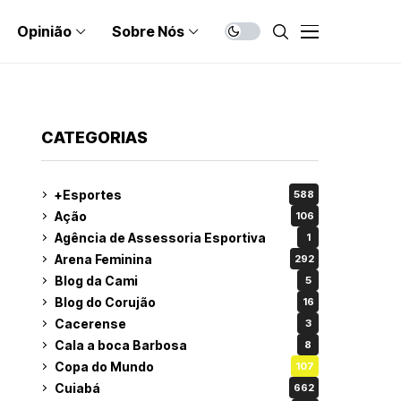
Opinião
Sobre Nós
CATEGORIAS
+Esportes
588
Ação
106
Agência de Assessoria Esportiva
1
Arena Feminina
292
Blog da Cami
5
Blog do Corujão
16
Cacerense
3
Cala a boca Barbosa
8
Copa do Mundo
107
Cuiabá
662