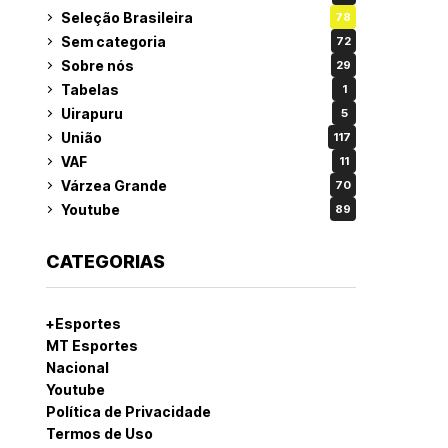
Seleção Brasileira
78
Sem categoria
72
Sobre nós
29
Tabelas
1
Uirapuru
5
União
117
VAF
11
Várzea Grande
70
Youtube
89
CATEGORIAS
+Esportes
MT Esportes
Nacional
Youtube
Política de Privacidade
Termos de Uso