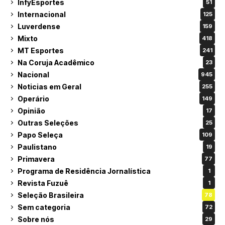
InfyEsportes
51
Internacional
125
Luverdense
159
Mixto
418
MT Esportes
241
Na Coruja Acadêmico
23
Nacional
945
Noticias em Geral
255
Operário
149
Opinião
17
Outras Seleções
25
Papo Seleça
109
Paulistano
19
Primavera
77
Programa de Residência Jornalística
1
Revista Fuzuê
1
Seleção Brasileira
78
Sem categoria
72
Sobre nós
29