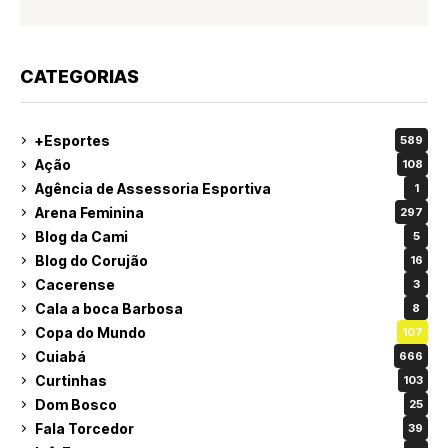
CATEGORIAS
+Esportes
589
Ação
108
Agência de Assessoria Esportiva
1
Arena Feminina
297
Blog da Cami
5
Blog do Corujão
16
Cacerense
3
Cala a boca Barbosa
8
Copa do Mundo
107
Cuiabá
666
Curtinhas
103
Dom Bosco
25
Fala Torcedor
39