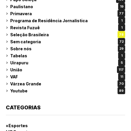
Paulistano
19
Primavera
77
Programa de Residência Jornalística
1
Revista Fuzuê
1
Seleção Brasileira
78
Sem categoria
72
Sobre nós
29
Tabelas
1
Uirapuru
5
União
117
VAF
11
Várzea Grande
70
Youtube
89
CATEGORIAS
+Esportes