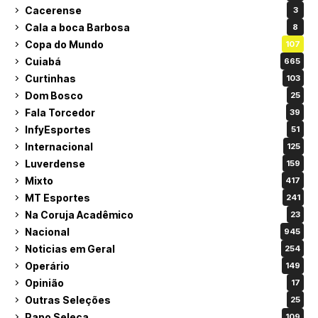
Cacerense
3
Cala a boca Barbosa
8
Copa do Mundo
107
Cuiabá
665
Curtinhas
103
Dom Bosco
25
Fala Torcedor
39
InfyEsportes
51
Internacional
125
Luverdense
159
Mixto
417
MT Esportes
241
Na Coruja Acadêmico
23
Nacional
945
Noticias em Geral
254
Operário
149
Opinião
17
Outras Seleções
25
Papo Seleça
109