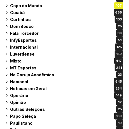
Copa do Mundo
107
Cuiabá
665
Curtinhas
103
Dom Bosco
25
Fala Torcedor
39
InfyEsportes
51
Internacional
125
Luverdense
159
Mixto
417
MT Esportes
241
Na Coruja Acadêmico
23
Nacional
945
Noticias em Geral
254
Operário
149
Opinião
17
Outras Seleções
25
Papo Seleça
109
Paulistano
19