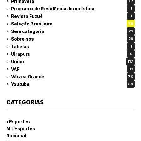
Primavera
77
Programa de Residência Jornalística
1
Revista Fuzuê
1
Seleção Brasileira
78
Sem categoria
72
Sobre nós
29
Tabelas
1
Uirapuru
5
União
117
VAF
11
Várzea Grande
70
Youtube
89
CATEGORIAS
+Esportes
MT Esportes
Nacional