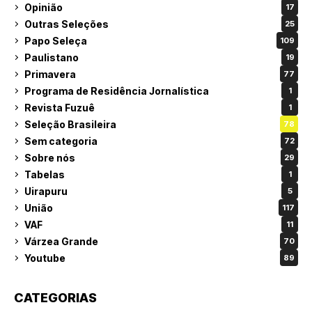
Opinião
17
Outras Seleções
25
Papo Seleça
109
Paulistano
19
Primavera
77
Programa de Residência Jornalística
1
Revista Fuzuê
1
Seleção Brasileira
78
Sem categoria
72
Sobre nós
29
Tabelas
1
Uirapuru
5
União
117
VAF
11
Várzea Grande
70
Youtube
89
CATEGORIAS