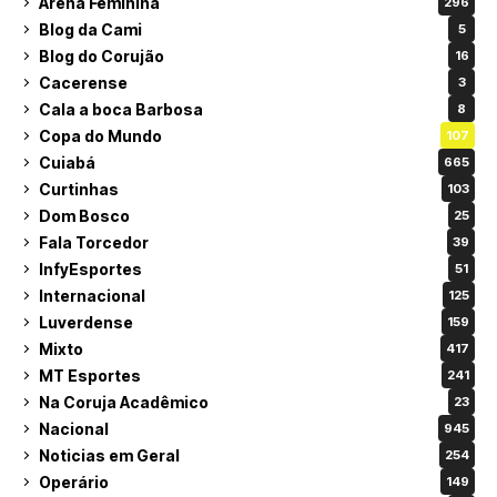
Arena Feminina
296
Blog da Cami
5
Blog do Corujão
16
Cacerense
3
Cala a boca Barbosa
8
Copa do Mundo
107
Cuiabá
665
Curtinhas
103
Dom Bosco
25
Fala Torcedor
39
InfyEsportes
51
Internacional
125
Luverdense
159
Mixto
417
MT Esportes
241
Na Coruja Acadêmico
23
Nacional
945
Noticias em Geral
254
Operário
149