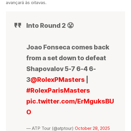
avançará às oitavas.
Into Round 2 😤
Joao Fonseca comes back
from a set down to defeat
Shapovalov 5-7 6-4 6-
3
@RolexPMasters
|
#RolexParisMasters
pic.twitter.com/ErMguksBU
O
— ATP Tour (@atptour)
October 28, 2025