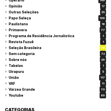
Operário
149
Opinião
17
Outras Seleções
25
Papo Seleça
109
Paulistano
18
Primavera
77
Programa de Residência Jornalística
1
Revista Fuzuê
1
Seleção Brasileira
78
Sem categoria
72
Sobre nós
29
Tabelas
1
Uirapuru
5
União
117
VAF
11
Várzea Grande
70
Youtube
89
CATEGORIAS