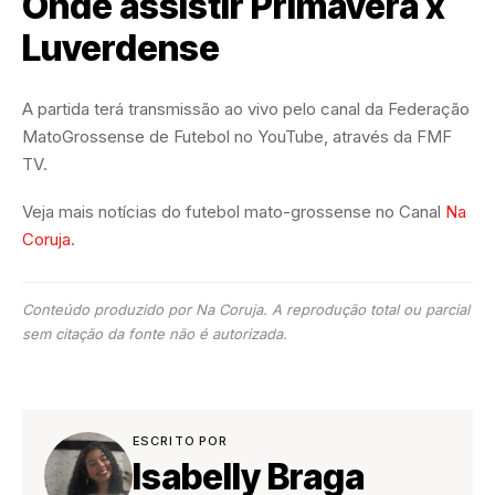
Onde assistir Primavera x
Luverdense
A partida terá transmissão ao vivo pelo canal da Federação
MatoGrossense de Futebol no YouTube, através da FMF
TV.
Veja mais notícias do futebol mato-grossense no Canal
Na
Coruja
.
Conteúdo produzido por Na Coruja. A reprodução total ou parcial
sem citação da fonte não é autorizada.
ESCRITO POR
Isabelly Braga