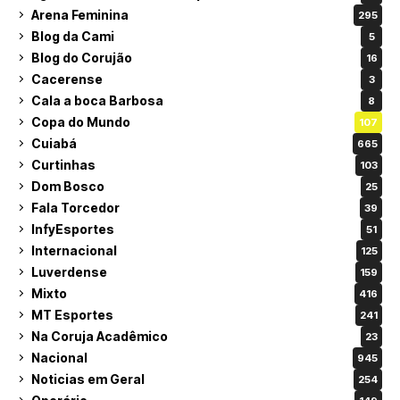
Arena Feminina
295
Blog da Cami
5
Blog do Corujão
16
Cacerense
3
Cala a boca Barbosa
8
Copa do Mundo
107
Cuiabá
665
Curtinhas
103
Dom Bosco
25
Fala Torcedor
39
InfyEsportes
51
Internacional
125
Luverdense
159
Mixto
416
MT Esportes
241
Na Coruja Acadêmico
23
Nacional
945
Noticias em Geral
254