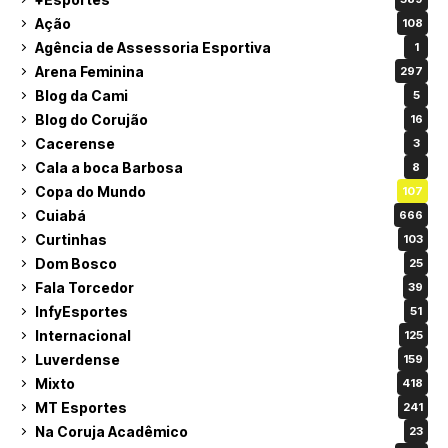
Ação
108
Agência de Assessoria Esportiva
1
Arena Feminina
297
Blog da Cami
5
Blog do Corujão
16
Cacerense
3
Cala a boca Barbosa
8
Copa do Mundo
107
Cuiabá
666
Curtinhas
103
Dom Bosco
25
Fala Torcedor
39
InfyEsportes
51
Internacional
125
Luverdense
159
Mixto
418
MT Esportes
241
Na Coruja Acadêmico
23