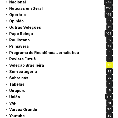
Nacional
945
Noticias em Geral
255
Operário
149
Opinião
17
Outras Seleções
25
Papo Seleça
109
Paulistano
19
Primavera
77
Programa de Residência Jornalística
1
Revista Fuzuê
1
Seleção Brasileira
78
Sem categoria
72
Sobre nós
29
Tabelas
1
Uirapuru
5
União
117
VAF
11
Várzea Grande
70
Youtube
89