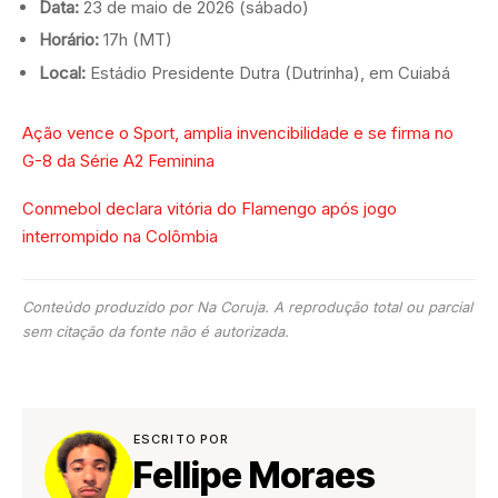
Data:
23 de maio de 2026 (sábado)
Horário:
17h (MT)
Local:
Estádio Presidente Dutra (Dutrinha), em Cuiabá
Ação vence o Sport, amplia invencibilidade e se firma no
G-8 da Série A2 Feminina
Conmebol declara vitória do Flamengo após jogo
interrompido na Colômbia
Conteúdo produzido por Na Coruja. A reprodução total ou parcial
sem citação da fonte não é autorizada.
ESCRITO POR
Fellipe Moraes