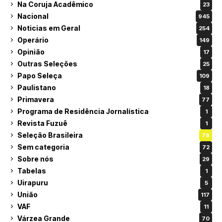
Na Coruja Acadêmico
23
Nacional
945
Noticias em Geral
254
Operário
149
Opinião
17
Outras Seleções
25
Papo Seleça
109
Paulistano
18
Primavera
77
Programa de Residência Jornalística
1
Revista Fuzuê
1
Seleção Brasileira
78
Sem categoria
72
Sobre nós
29
Tabelas
1
Uirapuru
5
União
117
VAF
11
Várzea Grande
70