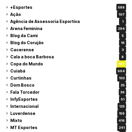
+Esportes
588
Ação
107
Agência de Assessoria Esportiva
1
Arena Feminina
294
Blog da Cami
5
Blog do Corujão
16
Cacerense
3
Cala a boca Barbosa
8
Copa do Mundo
107
Cuiabá
664
Curtinhas
103
Dom Bosco
25
Fala Torcedor
39
InfyEsportes
51
Internacional
125
Luverdense
159
Mixto
416
MT Esportes
241