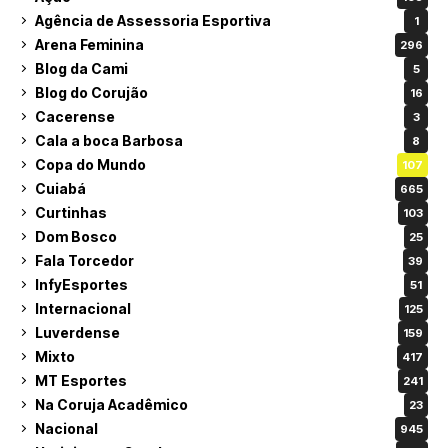
Agência de Assessoria Esportiva
1
Arena Feminina
296
Blog da Cami
5
Blog do Corujão
16
Cacerense
3
Cala a boca Barbosa
8
Copa do Mundo
107
Cuiabá
665
Curtinhas
103
Dom Bosco
25
Fala Torcedor
39
InfyEsportes
51
Internacional
125
Luverdense
159
Mixto
417
MT Esportes
241
Na Coruja Acadêmico
23
Nacional
945