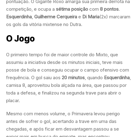
pontuação. O Gigante Roxo amarga sua primeira derrota na
competição, e ocupa a
sétima posição
com
8 pontos
.
Esquerdinha
,
Guilherme Cerqueira
e
Di Maria
(2x) marcaram
os gols da vitória mixtense no Dutra.
O Jogo
O primeiro tempo foi de maior controle do Mixto, que
assumiu a iniciativa desde os minutos iniciais, teve mais
posse de bola e conseguiu ocupar o campo ofensivo com
frequência. O gol saiu aos
20 minutos
, quando
Esquerdinha
,
camisa 8, aproveitou bola alçada na área, que passou por
toda a defesa, e finalizou na segunda trave para abrir o
placar.
Mesmo com menos volume, o Primavera levou perigo
antes de sofrer o gol, acertando a trave em uma das
chegadas, e após ficar em desvantagem passou a se
expor mais em busca do empate, mas encontrou