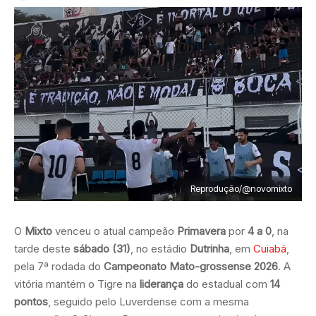
Reprodução/@novomixto
O
Mixto
venceu o atual campeão
Primavera
por
4 a 0
, na
tarde deste
sábado (31)
, no estádio
Dutrinha
, em
Cuiabá
,
pela 7ª rodada do
Campeonato Mato-grossense 2026
. A
vitória mantém o Tigre na
liderança
do estadual com
14
pontos
, seguido pelo Luverdense com a mesma