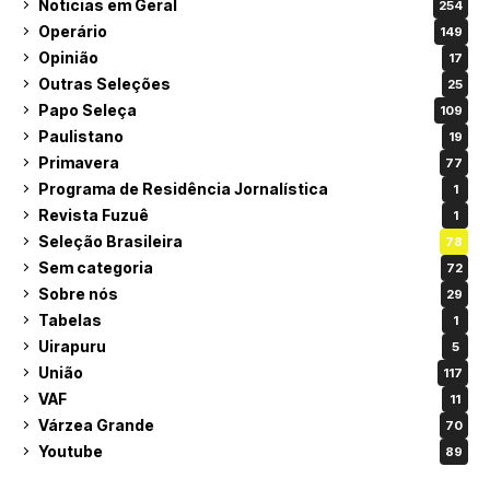
Noticias em Geral
254
Operário
149
Opinião
17
Outras Seleções
25
Papo Seleça
109
Paulistano
19
Primavera
77
Programa de Residência Jornalística
1
Revista Fuzuê
1
Seleção Brasileira
78
Sem categoria
72
Sobre nós
29
Tabelas
1
Uirapuru
5
União
117
VAF
11
Várzea Grande
70
Youtube
89