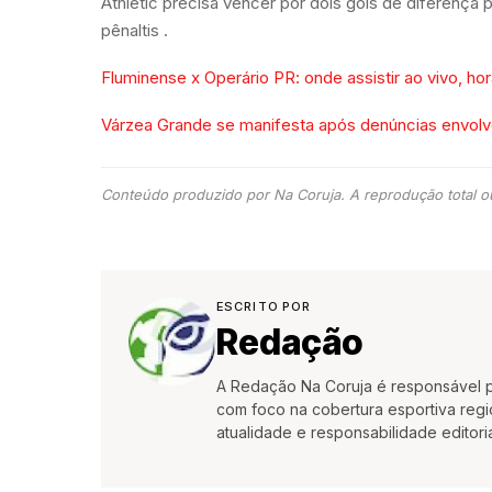
Athletic precisa vencer por dois gols de diferença p
pênaltis .
Fluminense x Operário PR: onde assistir ao vivo, ho
Várzea Grande se manifesta após denúncias envolv
Conteúdo produzido por Na Coruja. A reprodução total ou
ESCRITO POR
Redação
A Redação Na Coruja é responsável pe
com foco na cobertura esportiva region
atualidade e responsabilidade editoria