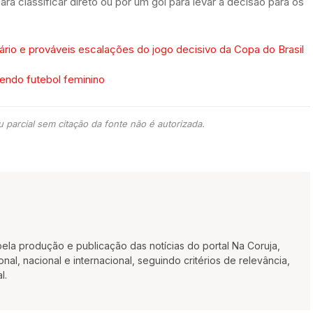
ara classificar direto ou por um gol para levar a decisão para os
rário e prováveis escalações do jogo decisivo da Copa do Brasil
endo futebol feminino
 parcial sem citação da fonte não é autorizada.
la produção e publicação das notícias do portal Na Coruja,
al, nacional e internacional, seguindo critérios de relevância,
l.