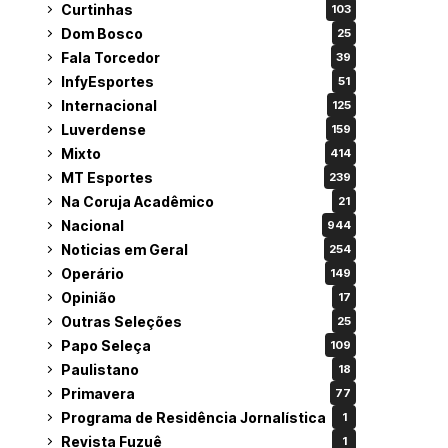
Curtinhas
103
Dom Bosco
25
Fala Torcedor
39
InfyEsportes
51
Internacional
125
Luverdense
159
Mixto
414
MT Esportes
239
Na Coruja Acadêmico
21
Nacional
944
Noticias em Geral
254
Operário
149
Opinião
17
Outras Seleções
25
Papo Seleça
109
Paulistano
18
Primavera
77
Programa de Residência Jornalística
1
Revista Fuzuê
1