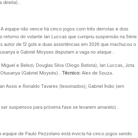
direita) .
 A equipe não vence há cinco jogos com três derrotas e dois
 o retorno do volante Ian Luccas que cumpriu suspensão na Série
res autor de 12 gols e duas assistências em 2026 que machucou o
tusanya e Gabriel Moyses disputam a vaga no ataque .
 Miguel e Belezi; Douglas Silva (Diogo Batista), Ian Luccas, Jota
 Otusanya (Gabriel Moysés) .
Técnico:
Alex de Souza.
an Assis e Ronaldo Tavares (lesionados); Gabriel Índio (em
ser suspensos para próxima fase se levarem amarelo) .
equipe de Paulo Pezzolano está invicta há cinco jogos sendo