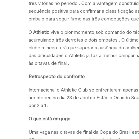
três vitórias no período . Com a vantagem construíd
sequência positiva para confirmar a classificação às
embalo para seguir firme nas três competições que d
O
Athletic
vive o pior momento sob comando do técn
acumulando três derrotas e dois empates . O últim
clube mineiro terá que superar a ausência do artilh
das dificuldades o Athletic já faz a melhor campanha
às oitavas de final .
Retrospecto do confronto
Internacional e Athletic Club se enfrentaram apenas
aconteceu no dia 23 de abril no Estádio Orlando Sc
por 2 a 1 .
O que está em jogo
Uma vaga nas oitavas de final da Copa do Brasil est