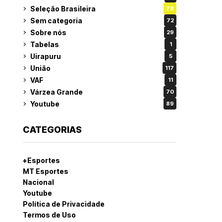
Seleção Brasileira
78
Sem categoria
72
Sobre nós
29
Tabelas
1
Uirapuru
5
União
117
VAF
11
Várzea Grande
70
Youtube
89
CATEGORIAS
+Esportes
MT Esportes
Nacional
Youtube
Política de Privacidade
Termos de Uso