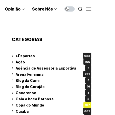
Opinião
Sobre Nós
CATEGORIAS
+Esportes
588
Ação
106
Agência de Assessoria Esportiva
1
Arena Feminina
292
Blog da Cami
5
Blog do Corujão
16
Cacerense
3
Cala a boca Barbosa
8
Copa do Mundo
107
Cuiabá
662