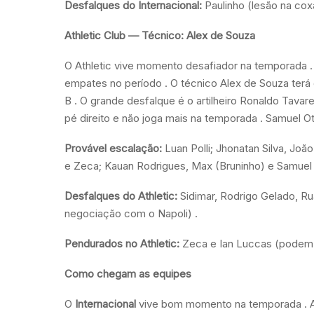
Desfalques do Internacional:
Paulinho (lesão na coxa 
Athletic Club — Técnico: Alex de Souza
O Athletic vive momento desafiador na temporada .
empates no período . O técnico Alex de Souza terá
B . O grande desfalque é o artilheiro Ronaldo Tava
pé direito e não joga mais na temporada . Samuel O
Provável escalação:
Luan Polli; Jhonatan Silva, João
e Zeca; Kauan Rodrigues, Max (Bruninho) e Samuel
Desfalques do Athletic:
Sidimar, Rodrigo Gelado, Ru
negociação com o Napoli) .
Pendurados no Athletic:
Zeca e Ian Luccas (podem 
Como chegam as equipes
O
Internacional
vive bom momento na temporada . A 