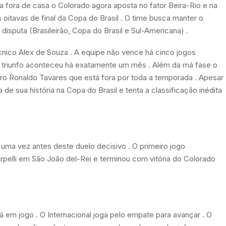
a fora de casa o Colorado agora aposta no fator Beira-Rio e na
 oitavas de final da Copa do Brasil . O time busca manter o
isputa (Brasileirão, Copa do Brasil e Sul-Americana) .
ico Alex de Souza . A equipe não vence há cinco jogos
o triunfo aconteceu há exatamente um mês . Além da má fase o
eiro Ronaldo Tavares que está fora por toda a temporada . Apesar
 de sua história na Copa do Brasil e tenta a classificação inédita
 uma vez antes deste duelo decisivo . O primeiro jogo
arpelli em São João del-Rei e terminou com vitória do Colorado
á em jogo . O Internacional joga pelo empate para avançar . O