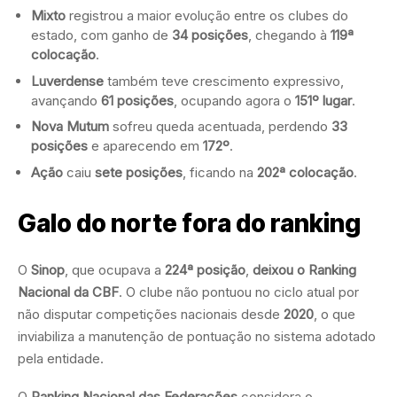
Mixto
registrou a maior evolução entre os clubes do
estado, com ganho de
34 posições
, chegando à
119ª
colocação
.
Luverdense
também teve crescimento expressivo,
avançando
61 posições
, ocupando agora o
151º lugar
.
Nova Mutum
sofreu queda acentuada, perdendo
33
posições
e aparecendo em
172º
.
Ação
caiu
sete posições
, ficando na
202ª colocação
.
Galo do norte fora do ranking
O
Sinop
, que ocupava a
224ª posição
,
deixou o Ranking
Nacional da CBF
. O clube não pontuou no ciclo atual por
não disputar competições nacionais desde
2020
, o que
inviabiliza a manutenção de pontuação no sistema adotado
pela entidade.
O
Ranking Nacional das Federações
considera o