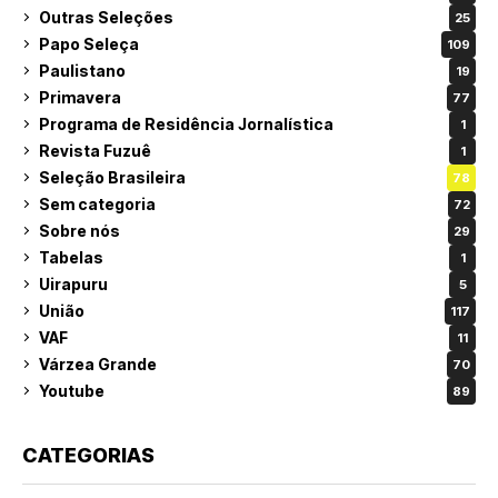
Outras Seleções
25
Papo Seleça
109
Paulistano
19
Primavera
77
Programa de Residência Jornalística
1
Revista Fuzuê
1
Seleção Brasileira
78
Sem categoria
72
Sobre nós
29
Tabelas
1
Uirapuru
5
União
117
VAF
11
Várzea Grande
70
Youtube
89
CATEGORIAS