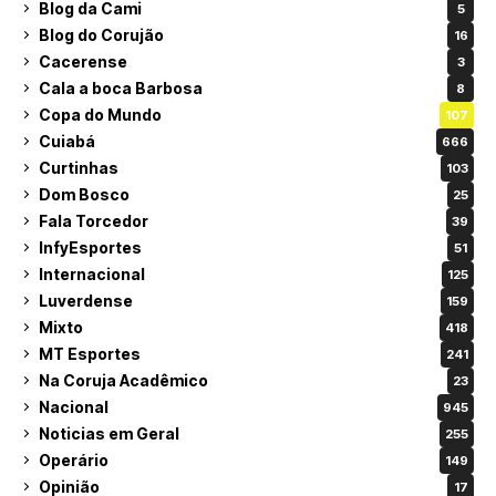
Blog da Cami
5
Blog do Corujão
16
Cacerense
3
Cala a boca Barbosa
8
Copa do Mundo
107
Cuiabá
666
Curtinhas
103
Dom Bosco
25
Fala Torcedor
39
InfyEsportes
51
Internacional
125
Luverdense
159
Mixto
418
MT Esportes
241
Na Coruja Acadêmico
23
Nacional
945
Noticias em Geral
255
Operário
149
Opinião
17