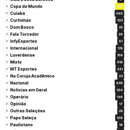
Copa do Mundo
107
Cuiabá
665
Curtinhas
103
Dom Bosco
25
Fala Torcedor
39
InfyEsportes
51
Internacional
125
Luverdense
159
Mixto
416
MT Esportes
241
Na Coruja Acadêmico
23
Nacional
945
Noticias em Geral
254
Operário
149
Opinião
17
Outras Seleções
25
Papo Seleça
109
Paulistano
18