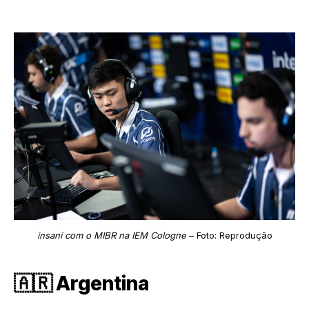
insani com o MIBR na IEM Cologne
– Foto: Reprodução
🇦🇷 Argentina