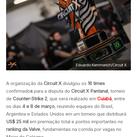
Eduardo Kemmerich/Circuit X
A organização da
Circuit X
divulgou os
16 times
confirmado
s
para a disputa do
Circuit X Pantanal
, torneio
de
Counter-Strike 2
, que será realizado em
Cuiabá
, entre
os dias
4 e 8 de março
, reunindo equipes do Brasil,
Argentina e Estados Unidos em um torneio que distribuirá
US$ 25 mil
em premiação total e pontos importantes no
ranking da Valve
, fundamentais na corrida por vagas no
Major de Cologne.