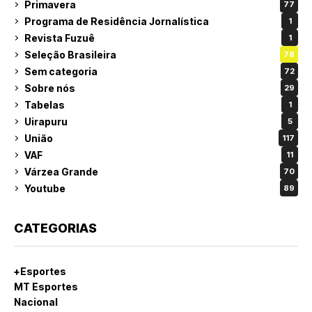
Primavera
77
Programa de Residência Jornalística
1
Revista Fuzuê
1
Seleção Brasileira
78
Sem categoria
72
Sobre nós
29
Tabelas
1
Uirapuru
5
União
117
VAF
11
Várzea Grande
70
Youtube
89
CATEGORIAS
+Esportes
MT Esportes
Nacional