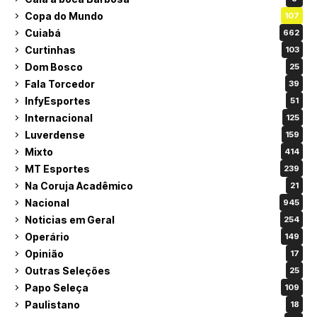
Copa do Mundo
107
Cuiabá
662
Curtinhas
103
Dom Bosco
25
Fala Torcedor
39
InfyEsportes
51
Internacional
125
Luverdense
159
Mixto
414
MT Esportes
239
Na Coruja Acadêmico
21
Nacional
945
Noticias em Geral
254
Operário
149
Opinião
17
Outras Seleções
25
Papo Seleça
109
Paulistano
18