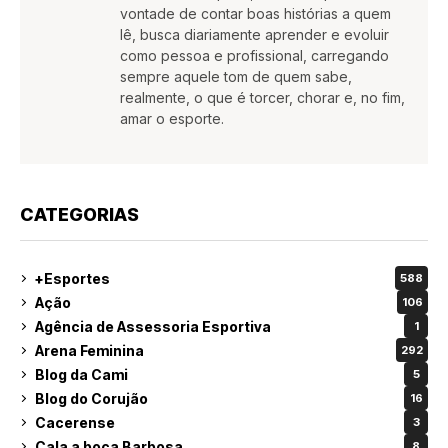
vontade de contar boas histórias a quem
lê, busca diariamente aprender e evoluir
como pessoa e profissional, carregando
sempre aquele tom de quem sabe,
realmente, o que é torcer, chorar e, no fim,
amar o esporte.
CATEGORIAS
+Esportes
588
Ação
106
Agência de Assessoria Esportiva
1
Arena Feminina
292
Blog da Cami
5
Blog do Corujão
16
Cacerense
3
Cala a boca Barbosa
8