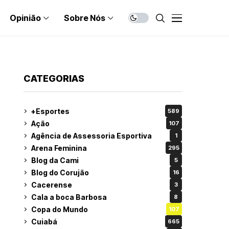
Opinião
Sobre Nós
CATEGORIAS
+Esportes
589
Ação
107
Agência de Assessoria Esportiva
1
Arena Feminina
295
Blog da Cami
5
Blog do Corujão
16
Cacerense
3
Cala a boca Barbosa
8
Copa do Mundo
107
Cuiabá
665