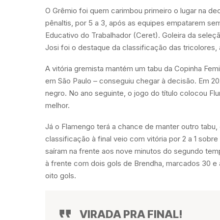
O Grêmio foi quem carimbou primeiro o lugar na d
pênaltis, por 5 a 3, após as equipes empatarem se
Educativo do Trabalhador (Ceret). Goleira da seleção
Josi foi o destaque da classificação das tricolore
A vitória gremista mantém um tabu da Copinha Femin
em São Paulo – conseguiu chegar à decisão. Em 202
negro. No ano seguinte, o jogo do título colocou Flu
melhor.
Já o Flamengo terá a chance de manter outro tabu,
classificação à final veio com vitória por 2 a 1 sobr
saíram na frente aos nove minutos do segundo te
à frente com dois gols de Brendha, marcados 30 e a
oito gols.
VIRADA PRA FINAL!