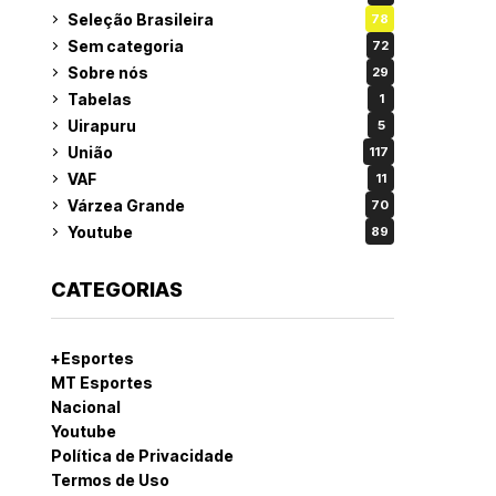
Seleção Brasileira
78
Sem categoria
72
Sobre nós
29
Tabelas
1
Uirapuru
5
União
117
VAF
11
Várzea Grande
70
Youtube
89
CATEGORIAS
+Esportes
MT Esportes
Nacional
Youtube
Política de Privacidade
Termos de Uso