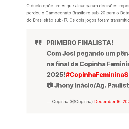
O duelo opõe times que alcançaram decisões impo
perdeu o Campeonato Brasileiro sub-20 para o Botaf
do Brasileirão sub-17. Os dois jogos foram transmit
PRIMEIRO FINALISTA!
Com Josi pegando um pêna
na final da Copinha Femini
2025!
#CopinhaFemininaSi
📷 Jhony Inácio/Ag. Paulis
— Copinha (@Copinha)
December 16, 20