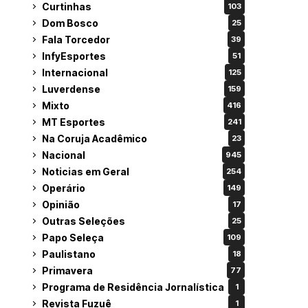
Curtinhas
103
Dom Bosco
25
Fala Torcedor
39
InfyEsportes
51
Internacional
125
Luverdense
159
Mixto
416
MT Esportes
241
Na Coruja Acadêmico
23
Nacional
945
Noticias em Geral
254
Operário
149
Opinião
17
Outras Seleções
25
Papo Seleça
109
Paulistano
18
Primavera
77
Programa de Residência Jornalística
1
Revista Fuzuê
1