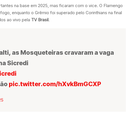
rtantes na base em 2025, mas ficaram com o vice. O Flamengo
ogo, enquanto o Grêmio foi superado pelo Corinthians na final
idos ao vivo pela
TV Brasil
.
lti, as Mosqueteiras cravaram a vaga
na Sicredi
credi
tão
pic.twitter.com/hXvkBmGCXP
25