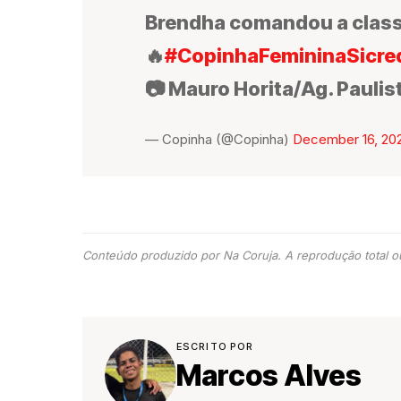
Brendha comandou a class
🔥
#CopinhaFemininaSicre
📷 Mauro Horita/Ag. Pauli
— Copinha (@Copinha)
December 16, 20
Conteúdo produzido por Na Coruja. A reprodução total ou
ESCRITO POR
Marcos Alves