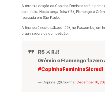
A terceira edição da Copinha Feminina terá o primei
pelo título. Nesta terça-feira (16), Flamengo e Grê
realizada em São Paulo.
A final será neste sábado (20), no Pacaembu, em ho
organizadora da competição.
RS ⚔️ RJ!
Grêmio e Flamengo fazem a 
#CopinhaFemininaSicredi
— Copinha (@Copinha)
December 16, 20