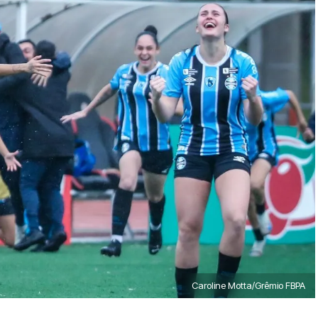
Caroline Motta/Grêmio FBPA