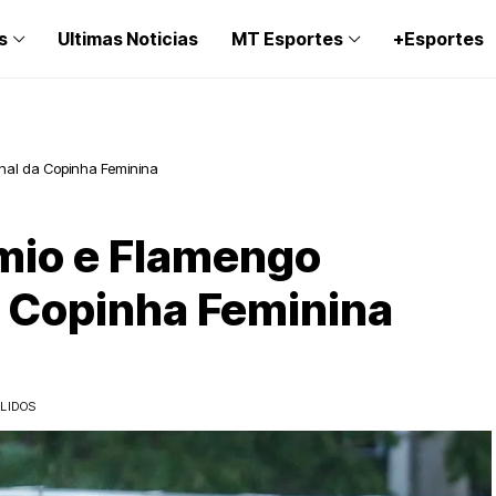
s
Ultimas Noticias
MT Esportes
+Esportes
nal da Copinha Feminina
mio e Flamengo
a Copinha Feminina
LIDOS