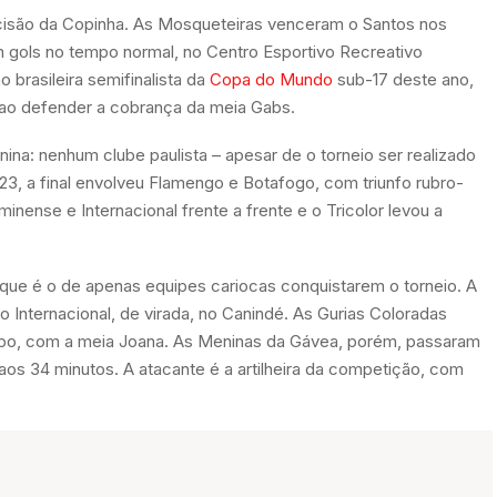
ecisão da Copinha. As Mosqueteiras venceram o Santos nos
m gols no tempo normal, no Centro Esportivo Recreativo
 brasileira semifinalista da
Copa do Mundo
sub-17 deste ano,
s, ao defender a cobrança da meia Gabs.
ina: nenhum clube paulista – apesar de o torneio ser realizado
3, a final envolveu Flamengo e Botafogo, com triunfo rubro-
minense e Internacional frente a frente e o Tricolor levou a
 que é o de apenas equipes cariocas conquistarem o torneio. A
e o Internacional, de virada, no Canindé. As Gurias Coloradas
mpo, com a meia Joana. As Meninas da Gávea, porém, passaram
os 34 minutos. A atacante é a artilheira da competição, com