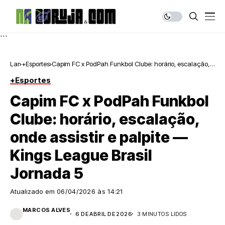
```
Lar
+Esportes
Capim FC x PodPah Funkbol Clube: horário, escalação,
onde assistir e palpite — Kings League Brasil Jornada 5
+Esportes
Capim FC x PodPah Funkbol
Clube: horário, escalação,
onde assistir e palpite —
Kings League Brasil
Jornada 5
Atualizado em
06/04/2026 às 14:21
MARCOS ALVES
6 DE ABRIL DE 2026
3 MINUTOS LIDOS