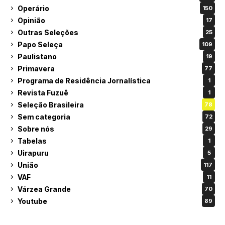
Operário
150
Opinião
17
Outras Seleções
25
Papo Seleça
109
Paulistano
19
Primavera
77
Programa de Residência Jornalística
1
Revista Fuzuê
1
Seleção Brasileira
78
Sem categoria
72
Sobre nós
29
Tabelas
1
Uirapuru
5
União
117
VAF
11
Várzea Grande
70
Youtube
89