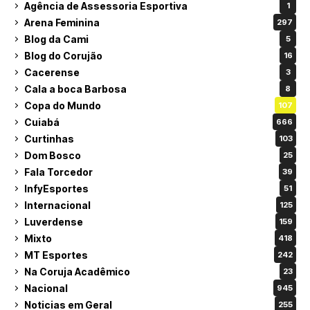
Agência de Assessoria Esportiva
1
Arena Feminina
297
Blog da Cami
5
Blog do Corujão
16
Cacerense
3
Cala a boca Barbosa
8
Copa do Mundo
107
Cuiabá
666
Curtinhas
103
Dom Bosco
25
Fala Torcedor
39
InfyEsportes
51
Internacional
125
Luverdense
159
Mixto
418
MT Esportes
242
Na Coruja Acadêmico
23
Nacional
945
Noticias em Geral
255