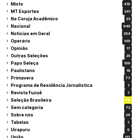
Mixto
416
MT Esportes
241
Na Coruja Acadêmico
23
Nacional
945
Noticias em Geral
254
Operário
149
Opinião
17
Outras Seleções
25
Papo Seleça
109
Paulistano
18
Primavera
77
Programa de Residência Jornalística
1
Revista Fuzuê
1
Seleção Brasileira
78
Sem categoria
72
Sobre nós
29
Tabelas
1
Uirapuru
5
União
117