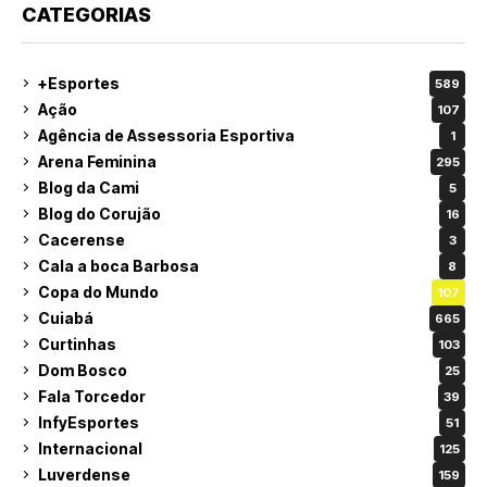
CATEGORIAS
+Esportes
589
Ação
107
Agência de Assessoria Esportiva
1
Arena Feminina
295
Blog da Cami
5
Blog do Corujão
16
Cacerense
3
Cala a boca Barbosa
8
Copa do Mundo
107
Cuiabá
665
Curtinhas
103
Dom Bosco
25
Fala Torcedor
39
InfyEsportes
51
Internacional
125
Luverdense
159