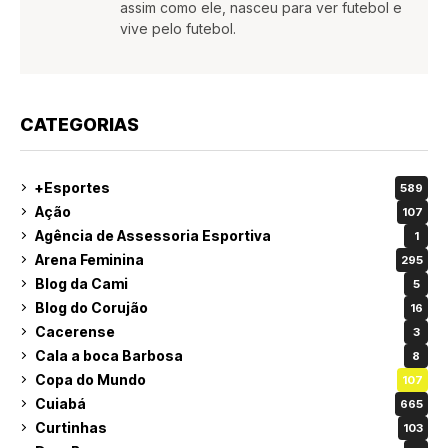
assim como ele, nasceu para ver futebol e
vive pelo futebol.
CATEGORIAS
+Esportes
589
Ação
107
Agência de Assessoria Esportiva
1
Arena Feminina
295
Blog da Cami
5
Blog do Corujão
16
Cacerense
3
Cala a boca Barbosa
8
Copa do Mundo
107
Cuiabá
665
Curtinhas
103