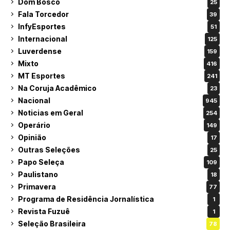
Dom Bosco
25
Fala Torcedor
39
InfyEsportes
51
Internacional
125
Luverdense
159
Mixto
416
MT Esportes
241
Na Coruja Acadêmico
23
Nacional
945
Noticias em Geral
254
Operário
149
Opinião
17
Outras Seleções
25
Papo Seleça
109
Paulistano
18
Primavera
77
Programa de Residência Jornalística
1
Revista Fuzuê
1
Seleção Brasileira
78