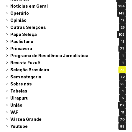
Noticias em Geral
254
Operário
149
Opinião
17
Outras Seleções
25
Papo Seleça
109
Paulistano
18
Primavera
77
Programa de Residência Jornalística
1
Revista Fuzuê
1
Seleção Brasileira
78
Sem categoria
72
Sobre nós
29
Tabelas
1
Uirapuru
5
União
117
VAF
11
Várzea Grande
70
Youtube
89