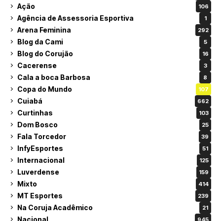
Ação
106
Agência de Assessoria Esportiva
1
Arena Feminina
292
Blog da Cami
5
Blog do Corujão
16
Cacerense
3
Cala a boca Barbosa
8
Copa do Mundo
107
Cuiabá
662
Curtinhas
103
Dom Bosco
25
Fala Torcedor
39
InfyEsportes
51
Internacional
125
Luverdense
159
Mixto
414
MT Esportes
239
Na Coruja Acadêmico
21
Nacional
945