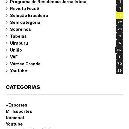
Programa de Residência Jornalística
1
Revista Fuzuê
1
Seleção Brasileira
78
Sem categoria
72
Sobre nós
29
Tabelas
1
Uirapuru
5
União
117
VAF
11
Várzea Grande
70
Youtube
89
CATEGORIAS
+Esportes
MT Esportes
Nacional
Youtube