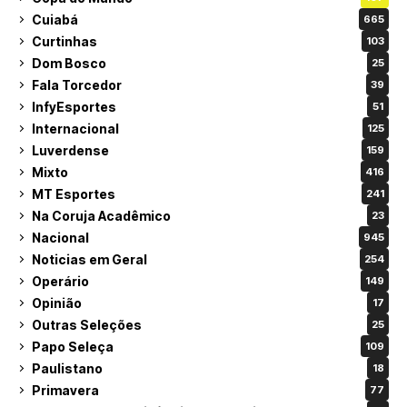
Cuiabá
665
Curtinhas
103
Dom Bosco
25
Fala Torcedor
39
InfyEsportes
51
Internacional
125
Luverdense
159
Mixto
416
MT Esportes
241
Na Coruja Acadêmico
23
Nacional
945
Noticias em Geral
254
Operário
149
Opinião
17
Outras Seleções
25
Papo Seleça
109
Paulistano
18
Primavera
77