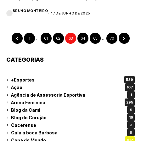
BRUNO MONTEIRO
17 DE JUNHO DE 2025
1
…
61
62
63
64
65
…
70
CATEGORIAS
+Esportes
589
Ação
107
Agência de Assessoria Esportiva
1
Arena Feminina
295
Blog da Cami
5
Blog do Corujão
16
Cacerense
3
Cala a boca Barbosa
8
Copa do Mundo
107