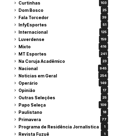
Curtinhas
103
Dom Bosco
25
Fala Torcedor
39
InfyEsportes
51
Internacional
125
Luverdense
159
Mixto
416
MT Esportes
241
Na Coruja Acadêmico
23
Nacional
945
Noticias em Geral
254
Operário
149
Opinião
17
Outras Seleções
25
Papo Seleça
109
Paulistano
18
Primavera
77
Programa de Residência Jornalística
1
Revista Fuzuê
1