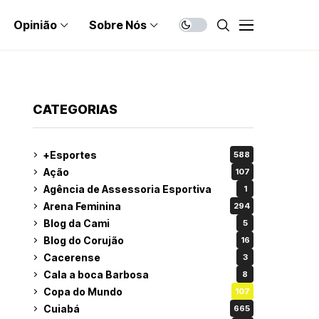
Opinião
Sobre Nós
CATEGORIAS
+Esportes
588
Ação
107
Agência de Assessoria Esportiva
1
Arena Feminina
294
Blog da Cami
5
Blog do Corujão
16
Cacerense
3
Cala a boca Barbosa
8
Copa do Mundo
107
Cuiabá
665