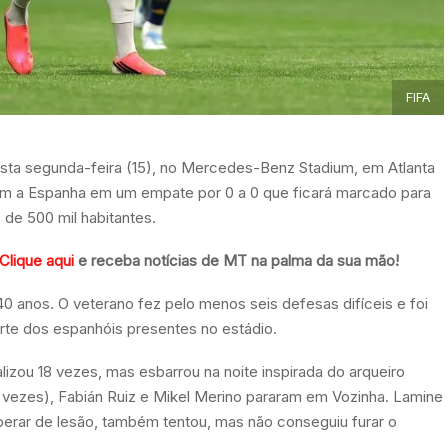
FIFA
ta segunda-feira (15), no Mercedes-Benz Stadium, em Atlanta
aram a Espanha em um empate por 0 a 0 que ficará marcado para
de 500 mil habitantes.
Clique aqui
e receba notícias de MT na palma da sua mão!
40 anos. O veterano fez pelo menos seis defesas difíceis e foi
rte dos espanhóis presentes no estádio.
izou 18 vezes, mas esbarrou na noite inspirada do arqueiro
s vezes), Fabián Ruiz e Mikel Merino pararam em Vozinha. Lamine
erar de lesão, também tentou, mas não conseguiu furar o