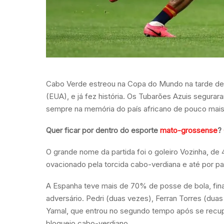
Cabo Verde estreou na Copa do Mundo na tarde des
(EUA), e já fez história. Os Tubarões Azuis segur
sempre na memória do país africano de pouco mais 
Quer ficar por dentro do esporte
mato-grossense
?
O grande nome da partida foi o goleiro Vozinha, de 
ovacionado pela torcida cabo-verdiana e até por pa
A Espanha teve mais de 70% de posse de bola, final
adversário. Pedri (duas vezes), Ferran Torres (dua
Yamal, que entrou no segundo tempo após se recup
bloqueio cabo-verdiano.