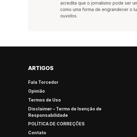
acredita que o jornalismo pode ser 
como uma forma de engrandecer o lu
ouvidos.
ARTIGOS
Fala Torcedor
Opinião
Termos de Uso
Disclaimer – Termo de Isenção de
Responsabilidade
POLÍTICA DE CORREÇÕES
Contato