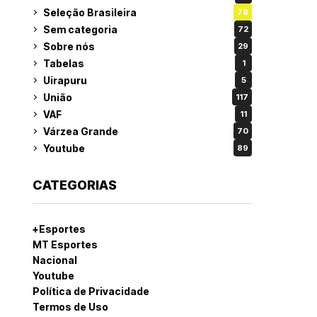
Seleção Brasileira
78
Sem categoria
72
Sobre nós
29
Tabelas
1
Uirapuru
5
União
117
VAF
11
Várzea Grande
70
Youtube
89
CATEGORIAS
+Esportes
MT Esportes
Nacional
Youtube
Política de Privacidade
Termos de Uso