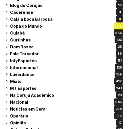
Blog do Corujão
16
Cacerense
3
Cala a boca Barbosa
8
Copa do Mundo
107
Cuiabá
665
Curtinhas
103
Dom Bosco
25
Fala Torcedor
39
InfyEsportes
51
Internacional
125
Luverdense
159
Mixto
417
MT Esportes
241
Na Coruja Acadêmico
23
Nacional
945
Noticias em Geral
254
Operário
149
Opinião
17