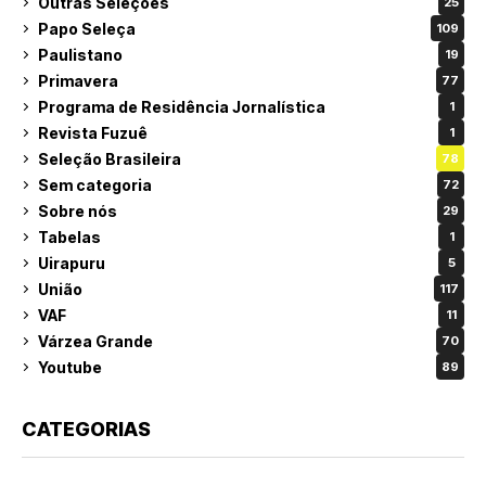
Outras Seleções
25
Papo Seleça
109
Paulistano
19
Primavera
77
Programa de Residência Jornalística
1
Revista Fuzuê
1
Seleção Brasileira
78
Sem categoria
72
Sobre nós
29
Tabelas
1
Uirapuru
5
União
117
VAF
11
Várzea Grande
70
Youtube
89
CATEGORIAS