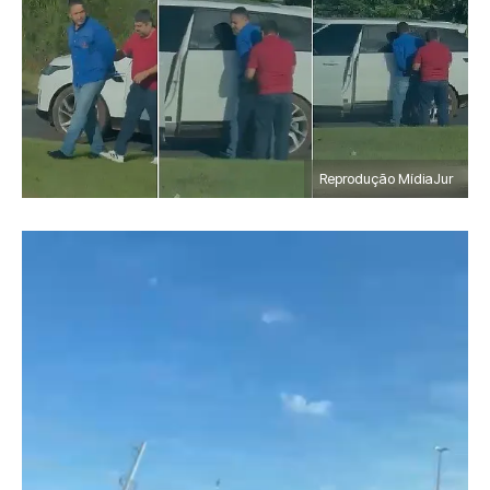
Reprodução MídiaJur