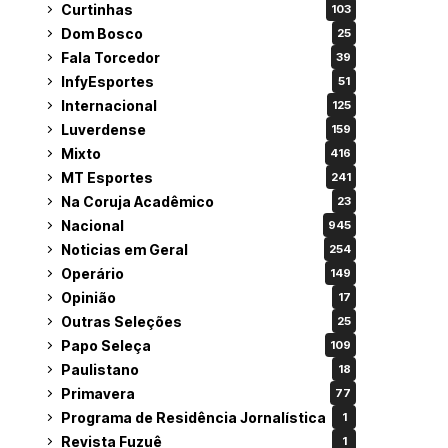
Curtinhas
103
Dom Bosco
25
Fala Torcedor
39
InfyEsportes
51
Internacional
125
Luverdense
159
Mixto
416
MT Esportes
241
Na Coruja Acadêmico
23
Nacional
945
Noticias em Geral
254
Operário
149
Opinião
17
Outras Seleções
25
Papo Seleça
109
Paulistano
18
Primavera
77
Programa de Residência Jornalística
1
Revista Fuzuê
1