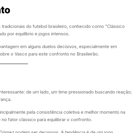
nto
tradicionais do futebol brasileiro, conhecido como “Clássico
o por equilíbrio e jogos intensos.
 vantagem em alguns duelos decisivos, especialmente em
bre o Vasco para este confronto no Brasileirão.
interessante: de um lado, um time pressionado buscando reação;
rança.
incipalmente pela consistência coletiva e melhor momento na
o fator clássico para equilibrar o confronto.
Gómez podem ser decisivos. A tendência é de um jogo