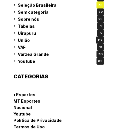
Seleção Brasileira
78
Sem categoria
72
Sobre nós
29
Tabelas
1
Uirapuru
5
União
117
VAF
11
Várzea Grande
70
Youtube
89
CATEGORIAS
+Esportes
MT Esportes
Nacional
Youtube
Política de Privacidade
Termos de Uso