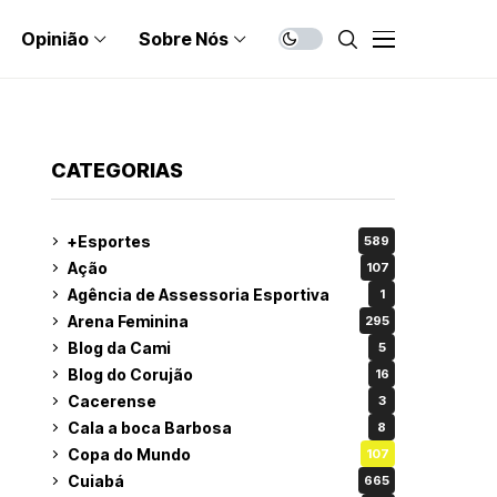
Opinião
Sobre Nós
CATEGORIAS
+Esportes
589
Ação
107
Agência de Assessoria Esportiva
1
Arena Feminina
295
Blog da Cami
5
Blog do Corujão
16
Cacerense
3
Cala a boca Barbosa
8
Copa do Mundo
107
Cuiabá
665