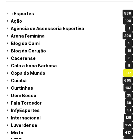
+Esportes
589
Ação
108
Agência de Assessoria Esportiva
1
Arena Feminina
296
Blog da Cami
5
Blog do Corujão
16
Cacerense
3
Cala a boca Barbosa
8
Copa do Mundo
107
Cuiabá
665
Curtinhas
103
Dom Bosco
25
Fala Torcedor
39
InfyEsportes
51
Internacional
125
Luverdense
159
Mixto
417