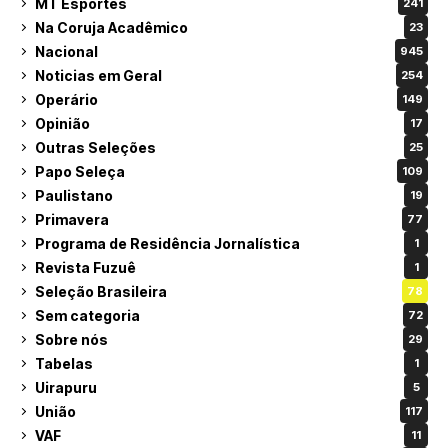
MT Esportes
241
Na Coruja Acadêmico
23
Nacional
945
Noticias em Geral
254
Operário
149
Opinião
17
Outras Seleções
25
Papo Seleça
109
Paulistano
19
Primavera
77
Programa de Residência Jornalística
1
Revista Fuzuê
1
Seleção Brasileira
78
Sem categoria
72
Sobre nós
29
Tabelas
1
Uirapuru
5
União
117
VAF
11