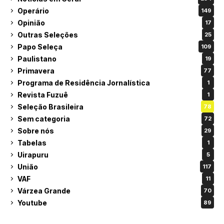
Operário
149
Opinião
17
Outras Seleções
25
Papo Seleça
109
Paulistano
19
Primavera
77
Programa de Residência Jornalística
1
Revista Fuzuê
1
Seleção Brasileira
78
Sem categoria
72
Sobre nós
29
Tabelas
1
Uirapuru
5
União
117
VAF
11
Várzea Grande
70
Youtube
89