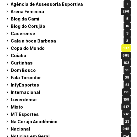
Agência de Assessoria Esportiva
1
Arena Feminina
296
Blog da Cami
5
Blog do Corujão
16
Cacerense
3
Cala a boca Barbosa
8
Copa do Mundo
107
Cuiabá
665
Curtinhas
103
Dom Bosco
25
Fala Torcedor
39
InfyEsportes
51
Internacional
125
Luverdense
159
Mixto
417
MT Esportes
241
Na Coruja Acadêmico
23
Nacional
945
Noticias em Geral
254