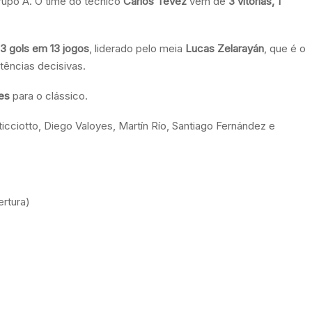
rupo A. O time do técnico
Carlos Tevez
vem de
3 vitórias, 1
3 gols em 13 jogos
, liderado pelo meia
Lucas Zelarayán
, que é o
tências decisivas.
es
para o clássico.
icciotto, Diego Valoyes, Martín Río, Santiago Fernández e
rtura)