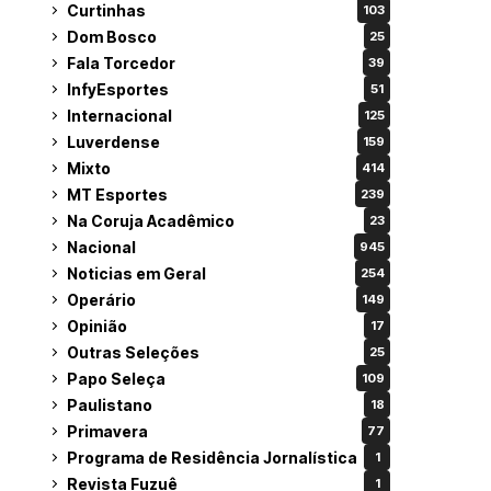
Curtinhas
103
Dom Bosco
25
Fala Torcedor
39
InfyEsportes
51
Internacional
125
Luverdense
159
Mixto
414
MT Esportes
239
Na Coruja Acadêmico
23
Nacional
945
Noticias em Geral
254
Operário
149
Opinião
17
Outras Seleções
25
Papo Seleça
109
Paulistano
18
Primavera
77
Programa de Residência Jornalística
1
Revista Fuzuê
1