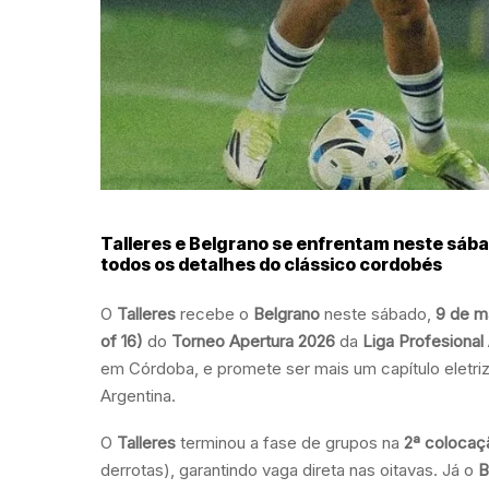
Talleres e Belgrano se enfrentam neste sábad
todos os detalhes do clássico cordobés
O
Talleres
recebe o
Belgrano
neste sábado,
9 de m
of 16)
do
Torneo Apertura 2026
da
Liga Profesional
em Córdoba, e promete ser mais um capítulo eletri
Argentina.
O
Talleres
terminou a fase de grupos na
2ª colocaç
derrotas), garantindo vaga direta nas oitavas. Já o
B