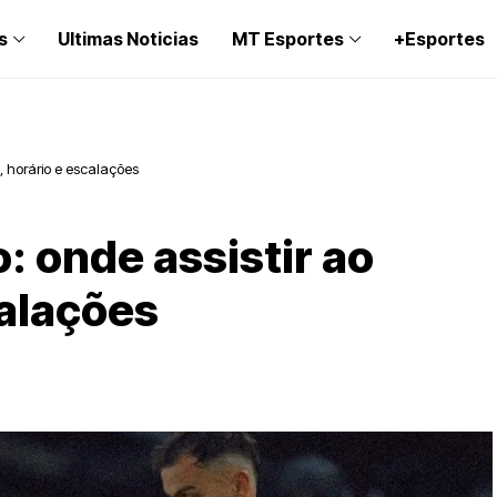
s
Ultimas Noticias
MT Esportes
+Esportes
o, horário e escalações
: onde assistir ao
calações