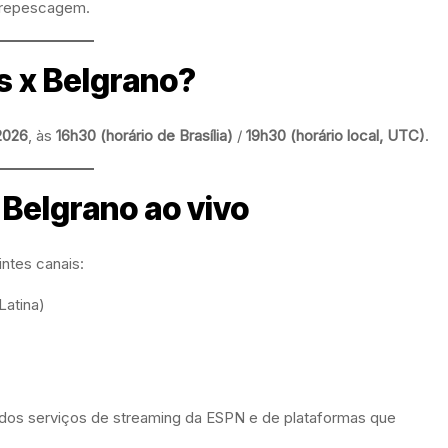
e repescagem.
s x Belgrano?
2026
, às
16h30 (horário de Brasília)
/
19h30 (horário local, UTC)
.
 Belgrano ao vivo
intes canais:
Latina)
 dos serviços de streaming da ESPN e de plataformas que