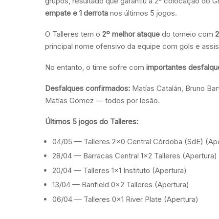
grupos, resultado que garantiu a 2ª colocação do G
empate e 1 derrota
nos últimos 5 jogos.
O Talleres tem o
2º melhor ataque
do torneio com
2
principal nome ofensivo da equipe com gols e assis
No entanto, o time sofre com
importantes desfalqu
Desfalques confirmados:
Matías Catalán, Bruno Bart
Matías Gómez — todos por lesão.
Últimos 5 jogos do Talleres:
04/05 — Talleres 2×0 Central Córdoba (SdE) (Ape
28/04 — Barracas Central 1×2 Talleres (Apertura)
20/04 — Talleres 1×1 Instituto (Apertura)
13/04 — Banfield 0×2 Talleres (Apertura)
06/04 — Talleres 0×1 River Plate (Apertura)