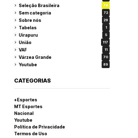
Seleção Brasileira
78
Sem categoria
72
Sobre nós
29
Tabelas
1
Uirapuru
5
União
117
VAF
11
Várzea Grande
70
Youtube
89
CATEGORIAS
+Esportes
MT Esportes
Nacional
Youtube
Política de Privacidade
Termos de Uso