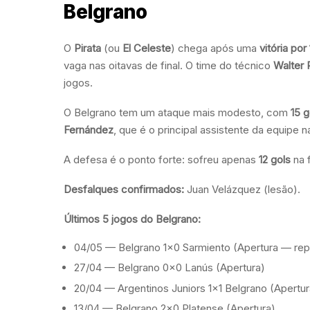
Belgrano
O
Pirata
(ou
El Celeste
) chega após uma
vitória por 
vaga nas oitavas de final. O time do técnico
Walter 
jogos.
O Belgrano tem um ataque mais modesto, com
15 g
Fernández
, que é o principal assistente da equipe 
A defesa é o ponto forte: sofreu apenas
12 gols
na 
Desfalques confirmados:
Juan Velázquez (lesão).
Últimos 5 jogos do Belgrano:
04/05 — Belgrano 1×0 Sarmiento (Apertura — r
27/04 — Belgrano 0×0 Lanús (Apertura)
20/04 — Argentinos Juniors 1×1 Belgrano (Apertur
13/04 — Belgrano 2×0 Platense (Apertura)