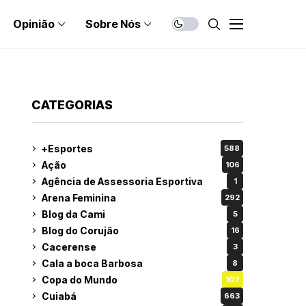
Opinião
Sobre Nós
CATEGORIAS
+Esportes
588
Ação
106
Agência de Assessoria Esportiva
1
Arena Feminina
292
Blog da Cami
5
Blog do Corujão
16
Cacerense
3
Cala a boca Barbosa
8
Copa do Mundo
107
Cuiabá
663