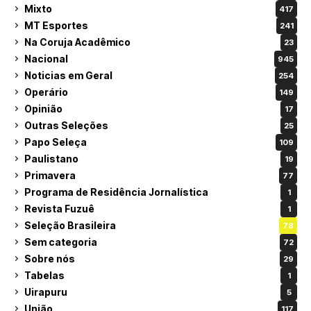
Mixto
417
MT Esportes
241
Na Coruja Acadêmico
23
Nacional
945
Noticias em Geral
254
Operário
149
Opinião
17
Outras Seleções
25
Papo Seleça
109
Paulistano
19
Primavera
77
Programa de Residência Jornalística
1
Revista Fuzuê
1
Seleção Brasileira
78
Sem categoria
72
Sobre nós
29
Tabelas
1
Uirapuru
5
União
117