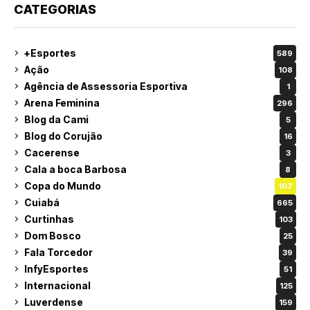
CATEGORIAS
+Esportes
589
Ação
108
Agência de Assessoria Esportiva
1
Arena Feminina
296
Blog da Cami
5
Blog do Corujão
16
Cacerense
3
Cala a boca Barbosa
8
Copa do Mundo
107
Cuiabá
665
Curtinhas
103
Dom Bosco
25
Fala Torcedor
39
InfyEsportes
51
Internacional
125
Luverdense
159