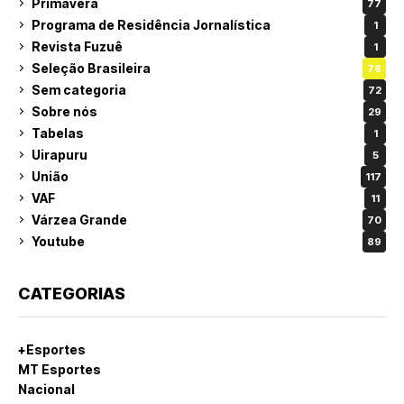
Primavera
77
Programa de Residência Jornalística
1
Revista Fuzuê
1
Seleção Brasileira
78
Sem categoria
72
Sobre nós
29
Tabelas
1
Uirapuru
5
União
117
VAF
11
Várzea Grande
70
Youtube
89
CATEGORIAS
+Esportes
MT Esportes
Nacional