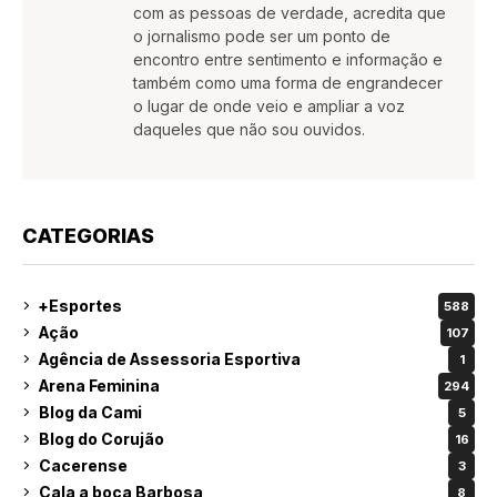
com as pessoas de verdade, acredita que
o jornalismo pode ser um ponto de
encontro entre sentimento e informação e
também como uma forma de engrandecer
o lugar de onde veio e ampliar a voz
daqueles que não sou ouvidos.
CATEGORIAS
+Esportes
588
Ação
107
Agência de Assessoria Esportiva
1
Arena Feminina
294
Blog da Cami
5
Blog do Corujão
16
Cacerense
3
Cala a boca Barbosa
8