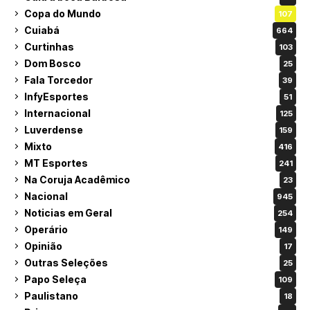
Copa do Mundo
107
Cuiabá
664
Curtinhas
103
Dom Bosco
25
Fala Torcedor
39
InfyEsportes
51
Internacional
125
Luverdense
159
Mixto
416
MT Esportes
241
Na Coruja Acadêmico
23
Nacional
945
Noticias em Geral
254
Operário
149
Opinião
17
Outras Seleções
25
Papo Seleça
109
Paulistano
18