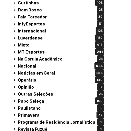
Curtinhas
103
Dom Bosco
25
Fala Torcedor
39
InfyEsportes
51
Internacional
125
Luverdense
159
Mixto
417
MT Esportes
241
Na Coruja Acadêmico
23
Nacional
945
Noticias em Geral
254
Operário
149
Opinião
17
Outras Seleções
25
Papo Seleça
109
Paulistano
19
Primavera
77
Programa de Residência Jornalística
1
Revista Fuzuê
1