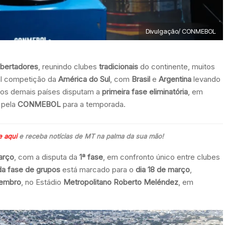
Divulgação/ CONMEBOL
ibertadores
, reunindo clubes
tradicionais
do continente, muitos
al competição da
América do Sul
, com
Brasil
e
Argentina
levando
 os demais países disputam a
primeira fase eliminatória
, em
 pela
CONMEBOL
para a temporada.
e aqui
e receba notícias de MT na palma da sua mão!
arço
, com a disputa da
1ª fase
, em confronto único entre clubes
da fase de grupos
está marcado para o
dia 18 de março
,
vembro
, no Estádio
Metropolitano Roberto Meléndez
, em