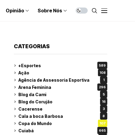
Opinião
Sobre Nós
CATEGORIAS
+Esportes
589
Ação
108
Agência de Assessoria Esportiva
1
Arena Feminina
296
Blog da Cami
5
Blog do Corujão
16
Cacerense
3
Cala a boca Barbosa
8
Copa do Mundo
107
Cuiabá
665