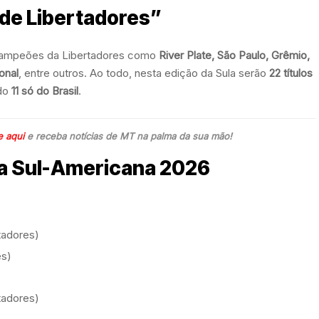
de Libertadores”
 campeões da Libertadores como
River Plate, São Paulo, Grêmio,
onal
, entre outros. Ao todo, nesta edição da Sula serão
22 títulos
ndo
11 só do Brasil
.
e aqui
e receba notícias de MT na palma da sua mão!
 a Sul-Americana 2026
rtadores)
es)
rtadores)