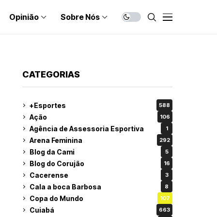
Opinião
Sobre Nós
CATEGORIAS
+Esportes
588
Ação
106
Agência de Assessoria Esportiva
1
Arena Feminina
292
Blog da Cami
5
Blog do Corujão
16
Cacerense
3
Cala a boca Barbosa
8
Copa do Mundo
107
Cuiabá
663