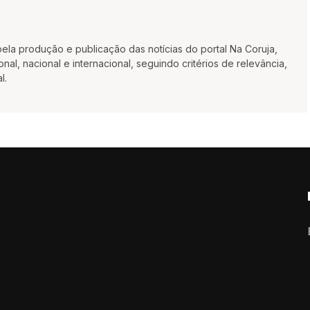
la produção e publicação das notícias do portal Na Coruja,
al, nacional e internacional, seguindo critérios de relevância,
l.