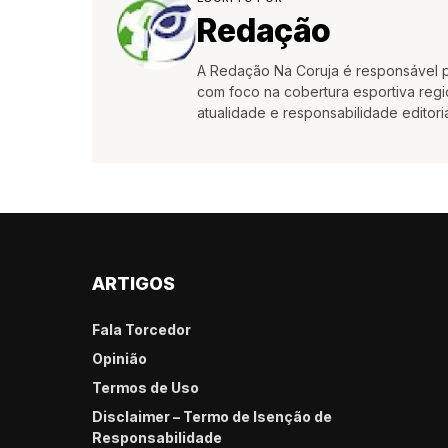
Redação
A Redação Na Coruja é responsável pe
com foco na cobertura esportiva region
atualidade e responsabilidade editoria
ARTIGOS
Fala Torcedor
Opinião
Termos de Uso
Disclaimer – Termo de Isenção de
Responsabilidade