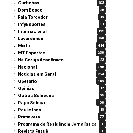
Curtinhas
103
Dom Bosco
25
Fala Torcedor
39
InfyEsportes
51
Internacional
125
Luverdense
159
Mixto
414
MT Esportes
239
Na Coruja Acadêmico
23
Nacional
945
Noticias em Geral
254
Operário
149
Opinião
17
Outras Seleções
25
Papo Seleça
109
Paulistano
18
Primavera
77
Programa de Residência Jornalística
1
Revista Fuzuê
1