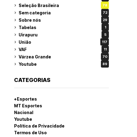
Seleção Brasileira
78
Sem categoria
72
Sobre nós
29
Tabelas
1
Uirapuru
5
União
117
VAF
11
Várzea Grande
70
Youtube
89
CATEGORIAS
+Esportes
MT Esportes
Nacional
Youtube
Política de Privacidade
Termos de Uso