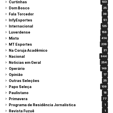
Curtinhas
103
Dom Bosco
25
Fala Torcedor
39
InfyEsportes
51
Internacional
125
Luverdense
159
Mixto
414
MT Esportes
239
Na Coruja Acadêmico
21
Nacional
944
Noticias em Geral
254
Operário
149
Opinião
17
Outras Seleções
25
Papo Seleça
109
Paulistano
18
Primavera
77
Programa de Residência Jornalística
1
Revista Fuzuê
1