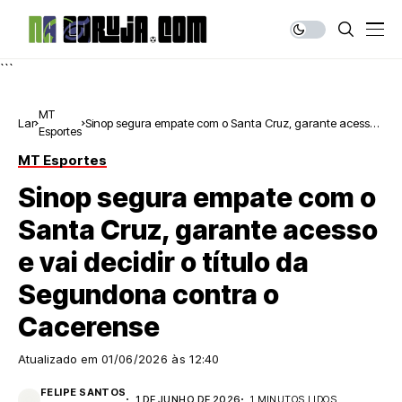
```
MT
Lar
Sinop segura empate com o Santa Cruz, garante acesso
Esportes
e vai decidir o título da Segundona contra o Cacerense
MT Esportes
Sinop segura empate com o
Santa Cruz, garante acesso
e vai decidir o título da
Segundona contra o
Cacerense
Atualizado em
01/06/2026 às 12:40
FELIPE SANTOS
1 DE JUNHO DE 2026
1 MINUTOS LIDOS