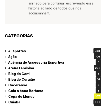
animado para continuar escrevendo essa
história ao lado de todos que nos
acompanham.
CATEGORIAS
+Esportes
588
Ação
106
Agência de Assessoria Esportiva
1
Arena Feminina
292
Blog da Cami
5
Blog do Corujão
16
Cacerense
3
Cala a boca Barbosa
8
Copa do Mundo
107
Cuiabá
662