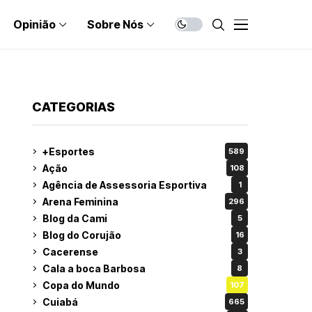
Opinião
Sobre Nós
CATEGORIAS
+Esportes
589
Ação
108
Agência de Assessoria Esportiva
1
Arena Feminina
296
Blog da Cami
5
Blog do Corujão
16
Cacerense
3
Cala a boca Barbosa
8
Copa do Mundo
107
Cuiabá
665