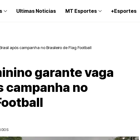
s
Ultimas Noticias
MT Esportes
+Esportes
rasil após campanha no Brasileiro de Flag Football
inino garante vaga
ós campanha no
Football
LIDOS