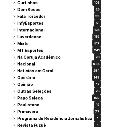
Curtinhas
103
Dom Bosco
25
Fala Torcedor
39
InfyEsportes
51
Internacional
125
Luverdense
159
Mixto
417
MT Esportes
241
Na Coruja Acadêmico
23
Nacional
945
Noticias em Geral
254
Operário
149
Opinião
17
Outras Seleções
25
Papo Seleça
109
Paulistano
19
Primavera
77
Programa de Residência Jornalística
1
Revista Fuzuê
1