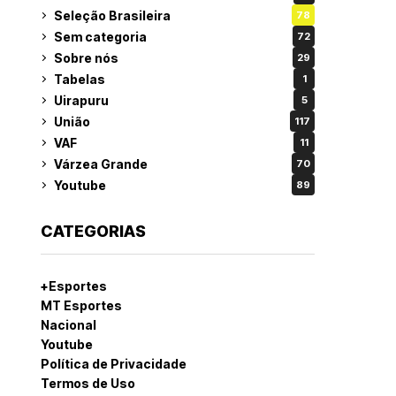
Seleção Brasileira
78
Sem categoria
72
Sobre nós
29
Tabelas
1
Uirapuru
5
União
117
VAF
11
Várzea Grande
70
Youtube
89
CATEGORIAS
+Esportes
MT Esportes
Nacional
Youtube
Política de Privacidade
Termos de Uso