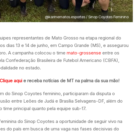
@karinematos.esportes / Sinop Coyotes Feminino
uipes representantes de Mato Grosso na etapa regional do
 nos dias 13 e 14 de junho, em Campo Grande (MS), e assegurou
tubro. A campanha colocou o time
mato-grossense
entre os
ela Confederação Brasileira de Futebol Americano (CBFA),
dalidade no estado.
Clique aqui
e receba notícias de MT na palma da sua mão!
ém do Sinop Coyotes feminino, participaram da disputa o
usão entre Leões de Judá e Brasília Selvagens-DF, além do
 time principal quanto pela equipe sub-17.
 feminina do Sinop Coyotes a oportunidade de seguir vivo na
iões do país em busca de uma vaga nas fases decisivas do