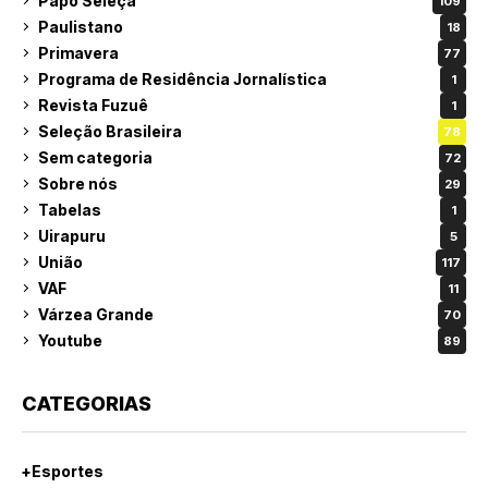
Papo Seleça
109
Paulistano
18
Primavera
77
Programa de Residência Jornalística
1
Revista Fuzuê
1
Seleção Brasileira
78
Sem categoria
72
Sobre nós
29
Tabelas
1
Uirapuru
5
União
117
VAF
11
Várzea Grande
70
Youtube
89
CATEGORIAS
+Esportes