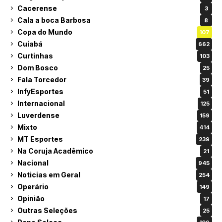
Cacerense
3
Cala a boca Barbosa
8
Copa do Mundo
107
Cuiabá
662
Curtinhas
103
Dom Bosco
25
Fala Torcedor
39
InfyEsportes
51
Internacional
125
Luverdense
159
Mixto
414
MT Esportes
239
Na Coruja Acadêmico
21
Nacional
945
Noticias em Geral
254
Operário
149
Opinião
17
Outras Seleções
25