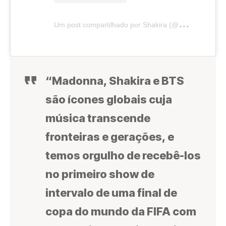
U
m post compartilhado por Shakira (@shakira)
“Madonna, Shakira e BTS
são ícones globais cuja
música transcende
fronteiras e gerações, e
temos orgulho de recebê-los
no primeiro show de
intervalo de uma final de
copa do mundo da FIFA com