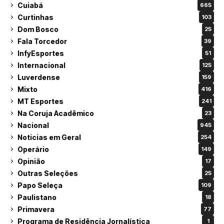
Cuiabá
665
Curtinhas
103
Dom Bosco
25
Fala Torcedor
39
InfyEsportes
51
Internacional
125
Luverdense
159
Mixto
416
MT Esportes
241
Na Coruja Acadêmico
23
Nacional
945
Noticias em Geral
254
Operário
149
Opinião
17
Outras Seleções
25
Papo Seleça
109
Paulistano
18
Primavera
77
Programa de Residência Jornalística
1