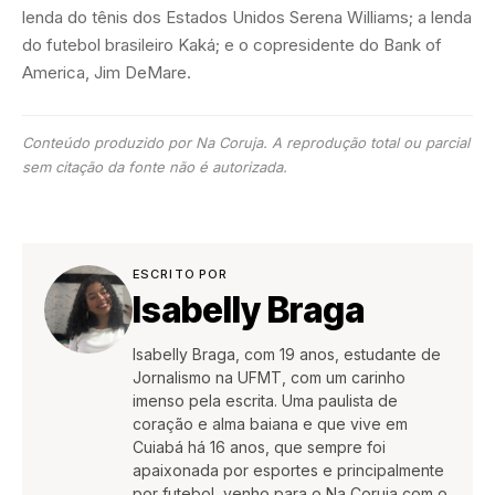
lenda do tênis dos Estados Unidos Serena Williams; a lenda
do futebol brasileiro Kaká; e o copresidente do Bank of
America, Jim DeMare.
Conteúdo produzido por Na Coruja. A reprodução total ou parcial
sem citação da fonte não é autorizada.
ESCRITO POR
Isabelly Braga
Isabelly Braga, com 19 anos, estudante de
Jornalismo na UFMT, com um carinho
imenso pela escrita. Uma paulista de
coração e alma baiana e que vive em
Cuiabá há 16 anos, que sempre foi
apaixonada por esportes e principalmente
por futebol, venho para o Na Coruja com o