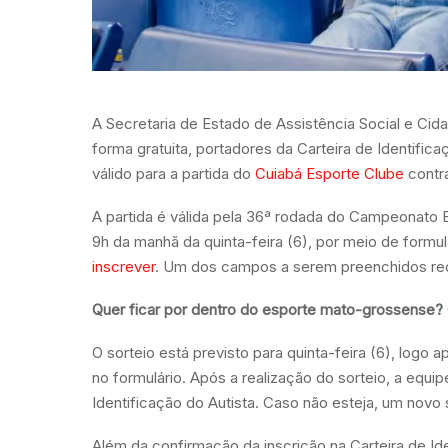
A Secretaria de Estado de Assistência Social e Cida
forma gratuita, portadores da Carteira de Identific
válido para a partida do
Cuiabá Esporte Clube
contra
A partida é válida pela 36ª rodada do Campeonato B
9h da manhã da quinta-feira (6), por meio de formul
inscrever
. Um dos campos a serem preenchidos requ
Quer ficar por dentro do esporte mato-grossense?
O sorteio está previsto para quinta-feira (6), logo 
no formulário. Após a realização do sorteio, a equip
Identificação do Autista. Caso não esteja, um novo 
Além da confirmação da inscrição na Carteira de Ide