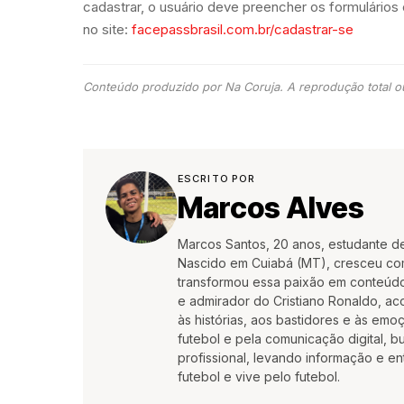
cadastrar, o usuário deve preencher os formulário
no site:
facepassbrasil.com.br/cadastrar-se
Conteúdo produzido por Na Coruja. A reprodução total ou
ESCRITO POR
Marcos Alves
Marcos Santos, 20 anos, estudante d
Nascido em Cuiabá (MT), cresceu co
transformou essa paixão em conteúdo
e admirador do Cristiano Ronaldo, aco
às histórias, aos bastidores e às em
futebol e pela comunicação digital, 
profissional, levando informação e e
futebol e vive pelo futebol.