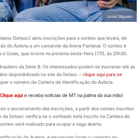
Junior Silgueiro
dania (Setasc) abriu inscrições para o sorteio que levará, de
ação do Autista a um camarote da Arena Pantanal. O sorteio é
 o Goiás, que ocorre na próxima sexta-feira (7.11), às 20h30.
rasileiro da Série B. Os interessados podem se inscrever até às
ário disponibilizado no site da Setasc –
clique aqui para se
er o número da Carteira de Identificação do Autista.
Clique aqui
e receba notícias de MT na palma da sua mão!
após o encerramento das inscrições, a partir dos nomes inscritos
e da Setasc verifica se o sorteado está inscrito na Carteira de
sorteio será realizado para ocupar a vaga aberta.
ntificação do Autista, é necessário fazer o cadastro no