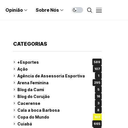
Opinião
Sobre Nós
CATEGORIAS
+Esportes
589
Ação
107
Agência de Assessoria Esportiva
1
Arena Feminina
295
Blog da Cami
5
Blog do Corujão
16
Cacerense
3
Cala a boca Barbosa
8
Copa do Mundo
107
Cuiabá
665