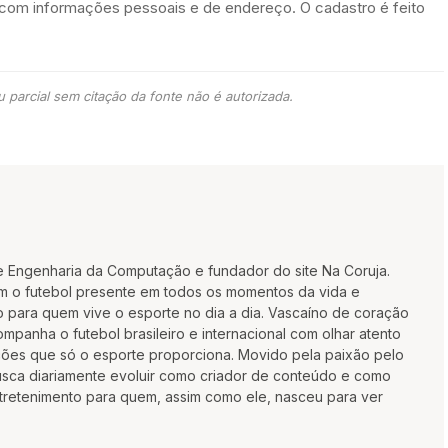
s com informações pessoais e de endereço. O cadastro é feito
 parcial sem citação da fonte não é autorizada.
e Engenharia da Computação e fundador do site Na Coruja.
m o futebol presente em todos os momentos da vida e
 para quem vive o esporte no dia a dia. Vascaíno de coração
mpanha o futebol brasileiro e internacional com olhar atento
oções que só o esporte proporciona. Movido pela paixão pelo
busca diariamente evoluir como criador de conteúdo e como
ntretenimento para quem, assim como ele, nasceu para ver