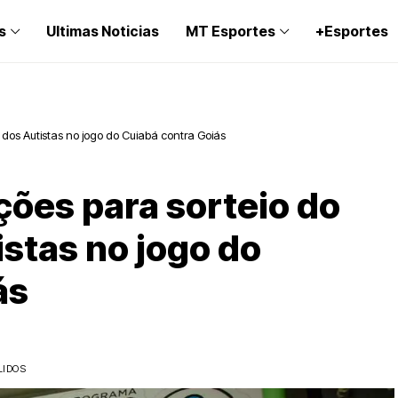
s
Ultimas Noticias
MT Esportes
+Esportes
 dos Autistas no jogo do Cuiabá contra Goiás
ções para sorteio do
stas no jogo do
ás
LIDOS