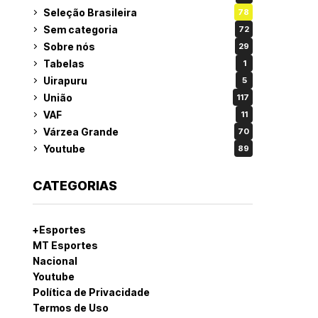
Seleção Brasileira
78
Sem categoria
72
Sobre nós
29
Tabelas
1
Uirapuru
5
União
117
VAF
11
Várzea Grande
70
Youtube
89
CATEGORIAS
+Esportes
MT Esportes
Nacional
Youtube
Política de Privacidade
Termos de Uso