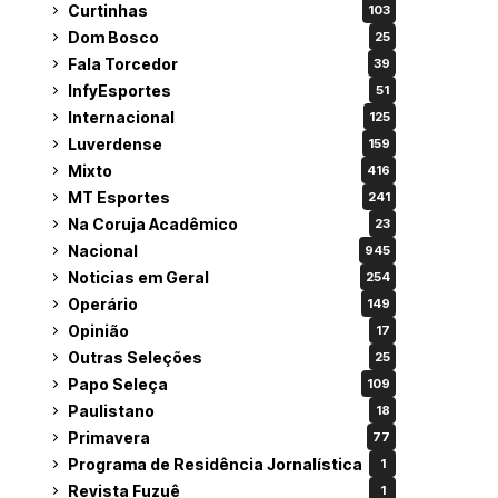
Curtinhas
103
Dom Bosco
25
Fala Torcedor
39
InfyEsportes
51
Internacional
125
Luverdense
159
Mixto
416
MT Esportes
241
Na Coruja Acadêmico
23
Nacional
945
Noticias em Geral
254
Operário
149
Opinião
17
Outras Seleções
25
Papo Seleça
109
Paulistano
18
Primavera
77
Programa de Residência Jornalística
1
Revista Fuzuê
1