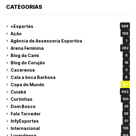
CATEGORIAS
+Esportes
588
Ação
106
Agência de Assessoria Esportiva
1
Arena Feminina
292
Blog da Cami
5
Blog do Corujão
16
Cacerense
3
Cala a boca Barbosa
8
Copa do Mundo
107
Cuiabá
662
Curtinhas
103
Dom Bosco
25
Fala Torcedor
39
InfyEsportes
51
Internacional
125
Luverdense
159