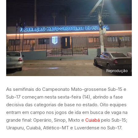
Reprodução
As semifinais do Campeonato Mato-grossense Sub-15 e
Sub-17 começam nesta sexta-feira (14), abrindo a fase
decisiva das categorias de base no estado. Oito equipes
entram em campo nos jogos de ida em busca de vaga na
grande final: Operário, Sinop, Mixto e
Cuiabá
pelo Sub-15;
Uirapuru, Cuiabá, Atlético-MT e Luverdense no Sub-17.