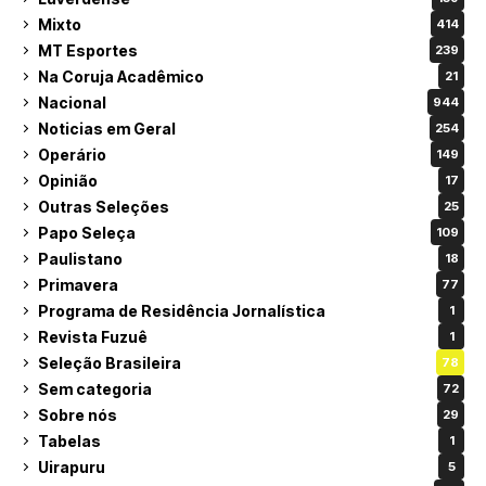
Mixto
414
MT Esportes
239
Na Coruja Acadêmico
21
Nacional
944
Noticias em Geral
254
Operário
149
Opinião
17
Outras Seleções
25
Papo Seleça
109
Paulistano
18
Primavera
77
Programa de Residência Jornalística
1
Revista Fuzuê
1
Seleção Brasileira
78
Sem categoria
72
Sobre nós
29
Tabelas
1
Uirapuru
5