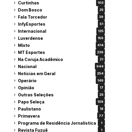
Curtinhas
103
Dom Bosco
25
Fala Torcedor
39
InfyEsportes
51
Internacional
125
Luverdense
159
Mixto
414
MT Esportes
239
Na Coruja Acadêmico
21
Nacional
944
Noticias em Geral
254
Operário
149
Opinião
17
Outras Seleções
25
Papo Seleça
109
Paulistano
18
Primavera
77
Programa de Residência Jornalística
1
Revista Fuzuê
1