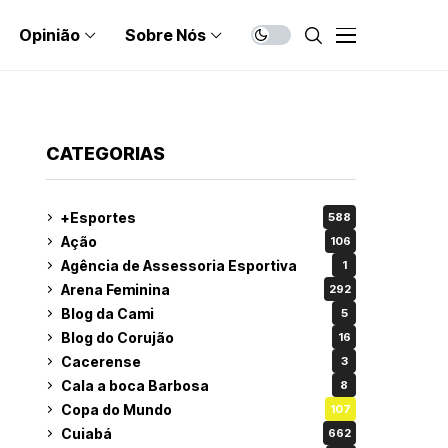
Opinião
Sobre Nós
CATEGORIAS
+Esportes
588
Ação
106
Agência de Assessoria Esportiva
1
Arena Feminina
292
Blog da Cami
5
Blog do Corujão
16
Cacerense
3
Cala a boca Barbosa
8
Copa do Mundo
107
Cuiabá
662