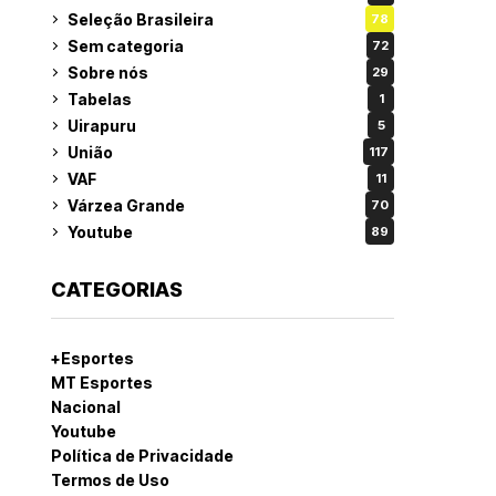
Seleção Brasileira
78
Sem categoria
72
Sobre nós
29
Tabelas
1
Uirapuru
5
União
117
VAF
11
Várzea Grande
70
Youtube
89
CATEGORIAS
+Esportes
MT Esportes
Nacional
Youtube
Política de Privacidade
Termos de Uso