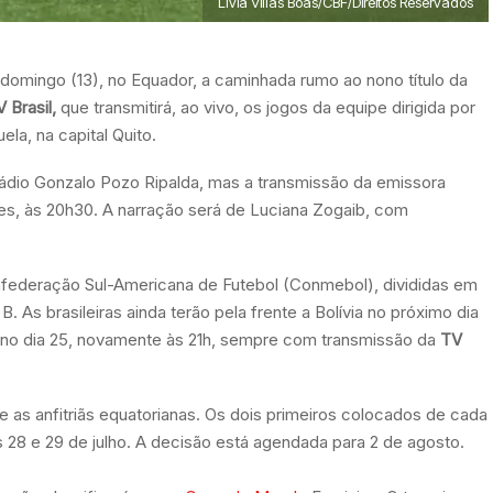
Lívia Villas Boas/CBF/Direitos Reservados
te domingo (13), no Equador, a caminhada rumo ao nono título da
 Brasil,
que transmitirá, ao vivo, os jogos da equipe dirigida por
ela, na capital Quito.
 Estádio Gonzalo Pozo Ripalda, mas a transmissão da emissora
tes, às 20h30. A narração será de Luciana Zogaib, com
nfederação Sul-Americana de Futebol (Conmebol), divididas em
. As brasileiras ainda terão pela frente a Bolívia no próximo dia
bia no dia 25, novamente às 21h, sempre com transmissão da
TV
 e as anfitriãs equatorianas. Os dois primeiros colocados de cada
s 28 e 29 de julho. A decisão está agendada para 2 de agosto.