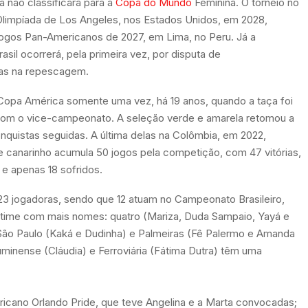
 não classificará para a
Copa do Mundo
Feminina. O torneio no
 Olimpíada de Los Angeles, nos Estados Unidos, em 2028,
ogos Pan-Americanos de 2027, em Lima, no Peru. Já a
sil ocorrerá, pela primeira vez, por disputa de
duas na repescagem.
 Copa América somente uma vez, há 19 anos, quando a taça foi
m com o vice-campeonato. A seleção verde e amarela retomou a
quistas seguidas. A última delas na Colômbia, em 2022,
ime canarinho acumula 50 jogos pela competição, com 47 vitórias,
e apenas 18 sofridos.
 23 jogadoras, sendo que 12 atuam no Campeonato Brasileiro,
o time com mais nomes: quatro (Mariza, Duda Sampaio, Yayá e
 São Paulo (Kaká e Dudinha) e Palmeiras (Fê Palermo e Amanda
minense (Cláudia) e Ferroviária (Fátima Dutra) têm uma
ricano Orlando Pride, que teve Angelina e a Marta convocadas;