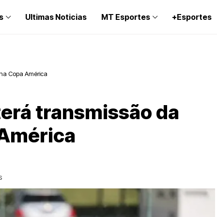
s
Ultimas Noticias
MT Esportes
+Esportes
l na Copa América
terá transmissão da
 América
S