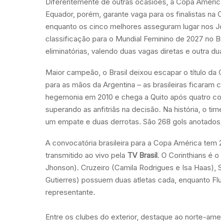
Diferentemente de outras ocasiões, a Copa América
Equador, porém, garante vaga para os finalistas na
enquanto os cinco melhores asseguram lugar nos J
classificação para o Mundial Feminino de 2027 no Bra
eliminatórias, valendo duas vagas diretas e outra 
Maior campeão, o Brasil deixou escapar o título da
para as mãos da Argentina – as brasileiras ficara
hegemonia em 2010 e chega a Quito após quatro con
superando as anfitriãs na decisão. Na história, o t
um empate e duas derrotas. São 268 gols anotados 
A convocatória brasileira para a Copa América tem
transmitido ao vivo pela
TV Brasil
. O Corinthians é 
Jhonson). Cruzeiro (Camila Rodrigues e Isa Haas),
Gutierres) possuem duas atletas cada, enquanto Flu
representante.
Entre os clubes do exterior, destaque ao norte-ame