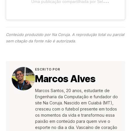
U
ma publicação compartilhada por Seleção Feminina de Futebol (@selecaofemininadefutebol)
Conteúdo produzido por Na Coruja. A reprodução total ou parcial
sem citação da fonte não é autorizada.
ESCRITO POR
Marcos Alves
Marcos Santos, 20 anos, estudante de
Engenharia da Computação e fundador do
site Na Coruja. Nascido em Cuiabá (MT),
cresceu com o futebol presente em todos
os momentos da vida e transformou essa
paixão em conteúdo para quem vive o
esporte no dia a dia. Vascaíno de coração