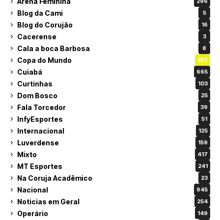
Arena Feminina
296
Blog da Cami
5
Blog do Corujão
16
Cacerense
3
Cala a boca Barbosa
8
Copa do Mundo
107
Cuiabá
665
Curtinhas
103
Dom Bosco
25
Fala Torcedor
39
InfyEsportes
51
Internacional
125
Luverdense
159
Mixto
417
MT Esportes
241
Na Coruja Acadêmico
23
Nacional
945
Noticias em Geral
254
Operário
149