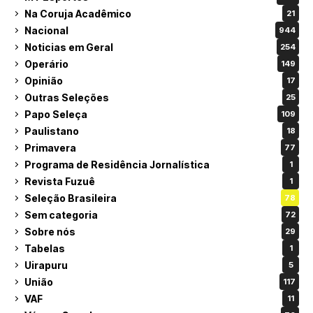
Na Coruja Acadêmico
21
Nacional
944
Noticias em Geral
254
Operário
149
Opinião
17
Outras Seleções
25
Papo Seleça
109
Paulistano
18
Primavera
77
Programa de Residência Jornalística
1
Revista Fuzuê
1
Seleção Brasileira
78
Sem categoria
72
Sobre nós
29
Tabelas
1
Uirapuru
5
União
117
VAF
11