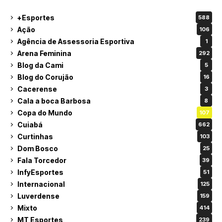
+Esportes
588
Ação
106
Agência de Assessoria Esportiva
1
Arena Feminina
292
Blog da Cami
5
Blog do Corujão
16
Cacerense
3
Cala a boca Barbosa
8
Copa do Mundo
107
Cuiabá
662
Curtinhas
103
Dom Bosco
25
Fala Torcedor
39
InfyEsportes
51
Internacional
125
Luverdense
159
Mixto
414
MT Esportes
239