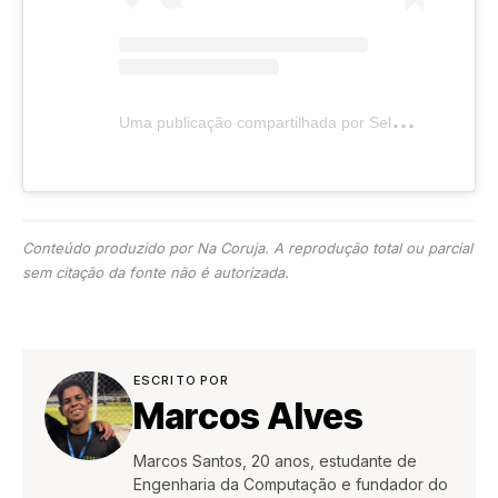
U
ma publicação compartilhada por Seleção Feminina de Futebol (@selecaofemininadefutebol)
Conteúdo produzido por Na Coruja. A reprodução total ou parcial
sem citação da fonte não é autorizada.
ESCRITO POR
Marcos Alves
Marcos Santos, 20 anos, estudante de
Engenharia da Computação e fundador do