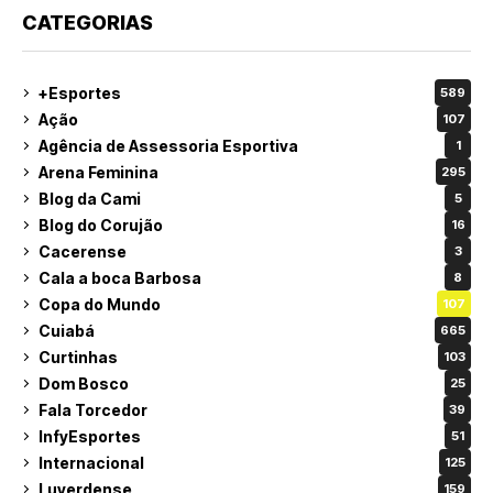
CATEGORIAS
+Esportes
589
Ação
107
Agência de Assessoria Esportiva
1
Arena Feminina
295
Blog da Cami
5
Blog do Corujão
16
Cacerense
3
Cala a boca Barbosa
8
Copa do Mundo
107
Cuiabá
665
Curtinhas
103
Dom Bosco
25
Fala Torcedor
39
InfyEsportes
51
Internacional
125
Luverdense
159