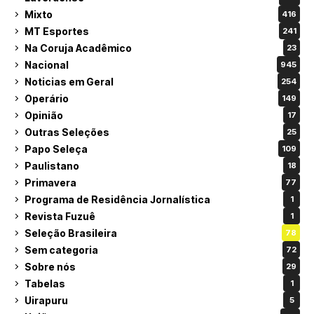
Mixto
416
MT Esportes
241
Na Coruja Acadêmico
23
Nacional
945
Noticias em Geral
254
Operário
149
Opinião
17
Outras Seleções
25
Papo Seleça
109
Paulistano
18
Primavera
77
Programa de Residência Jornalística
1
Revista Fuzuê
1
Seleção Brasileira
78
Sem categoria
72
Sobre nós
29
Tabelas
1
Uirapuru
5