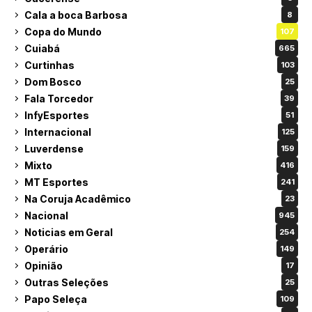
Cala a boca Barbosa
8
Copa do Mundo
107
Cuiabá
665
Curtinhas
103
Dom Bosco
25
Fala Torcedor
39
InfyEsportes
51
Internacional
125
Luverdense
159
Mixto
416
MT Esportes
241
Na Coruja Acadêmico
23
Nacional
945
Noticias em Geral
254
Operário
149
Opinião
17
Outras Seleções
25
Papo Seleça
109