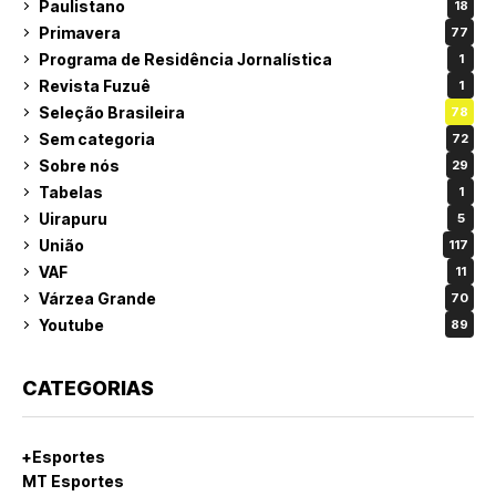
Paulistano
18
Primavera
77
Programa de Residência Jornalística
1
Revista Fuzuê
1
Seleção Brasileira
78
Sem categoria
72
Sobre nós
29
Tabelas
1
Uirapuru
5
União
117
VAF
11
Várzea Grande
70
Youtube
89
CATEGORIAS
+Esportes
MT Esportes