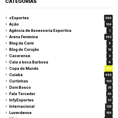
CATEGORIAS
+Esportes
588
Ação
106
Agência de Assessoria Esportiva
1
Arena Feminina
292
Blog da Cami
5
Blog do Corujão
16
Cacerense
3
Cala a boca Barbosa
8
Copa do Mundo
107
Cuiabá
663
Curtinhas
103
Dom Bosco
25
Fala Torcedor
39
InfyEsportes
51
Internacional
125
Luverdense
159