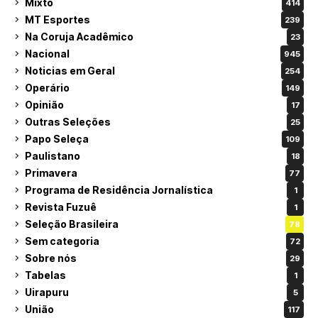
Mixto
414
MT Esportes
239
Na Coruja Acadêmico
23
Nacional
945
Noticias em Geral
254
Operário
149
Opinião
17
Outras Seleções
25
Papo Seleça
109
Paulistano
18
Primavera
77
Programa de Residência Jornalística
1
Revista Fuzuê
1
Seleção Brasileira
78
Sem categoria
72
Sobre nós
29
Tabelas
1
Uirapuru
5
União
117